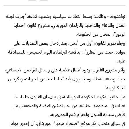
نواكشوط - وكالات: وسط انتقادات سياسية وشعبية لاذعة، أجازت لجنة
العدل والدفاع والداخلية بالبرلمان الموريتاني، مشروع قانون "حماية
الرموز"، المحال من الحكومة.
وجاء تمرير القانون، أول من أمس، بعد إدخال بعض التعديلات على
مواده، حيث من المقرر أن يناقشه البرلمان، اليوم الخميس، للمصادقة
عليه.
وأثار مشروع القانون، ردود أفعال غاضبة على وسائل التواصل الاجتماعي،
حيث وصفه نشطاء وسياسيون بأنه "جاء للحد من الحريات، وتكريس
الديكتاتورية".
من جانبها، ذكرت الحكومة الموريتانية، في بيان، أن القانون جاء لسد
ثغرات في المنظومة الجنائية، من أجل تمكين القضاة والمحققين من
فرض سيادة القانون واحترام قيم الجمهورية.
في سياق متصل، ذكر موقع "صحراء ميديا" الموريتاني، أن إحدى مواد