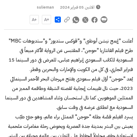
الاثنين 05 فبراير 2024
sulieman
Share
أعلنت "إيمج نيشن أبوظبي" و"ڤوكس ستديوز" و"ستديوهات MBC"
طرح فيلم الفانتازيا "حوجن"، المقتبس عن الرواية الأكثر مبيعاً في
السعودية للكاتب السعودي إبراهيم عباس، للعرض في دور السينما 15
فبراير الجاري، في كل من الكويت والإمارات والبحرين وقطر.
يُعد "حوجن" أوّل فيلم سعودي يفتتح مهرجان البحر الأحمر السينمائي
2023، حيث نال تقييمات إيجابية لقصته الشيقة وطاقمه المميز من
الممثلين الموهوبين. كما نال استحسان وثناء المشاهدين في دور السينما
السعودية مع انطلاق عرضه في وقت سابق.
يسرد الفيلم قصّة بطله "حوجن" الممثل براء عالم، وهو جنيّ طيّب
يعيش بين البشر بمدينة جدة العصرية ويخوض رحلة مغامرات ملحمية
لاستعادة حقه، محاولاً الحفاظ على التوازن بين عالمه وحياته بين البشر.