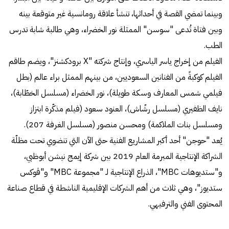
وبينما تمضي القصة في أحداثها، تنشأ علاقة رومانسية غير متوقعة بينه
وبين فتاة تُدعى "سوسن" الممثلة نور الخضراء، وهي طالبة شابة تدرس
الطب.
الفيلم من إخراج ياسر الياسري، وإنتاج شركته "X برودكشنز"، ويضم طاقم
الفيلم كوكبةً من الفنانين السعوديين، من بينهم الممثل براء عالم (بطل
فيلمي شمس المعارف وسكة طويلة)، نور الخضراء (مسلسل الخطّابة)،
نايف الظفيري (مسلسل رشّاش)، العنود سعود (فيلم مذكّرة ابتزاز
ومسلسل بنات الملاكمة) ومحسن منصور (مسلسل الغرفة 207).
يُعد "حوجن" أحد أكبر المشاريع الفنية حتى الآن التي تنضوي تحت مظلّة
الشراكة الإنتاجية المبرمة العام 2019 بين شركة إيمج نيشن أبوظبي،
و"ستديوهات MBC"، الذراع الإنتاجية لـ "مجموعة MBC" و"ڤوكس
ستديوز"، وهي ثلاث من أهم الشركات الإقليمية الناشطة في قطاع صناعة
المحتوى الفني والترفيهي.