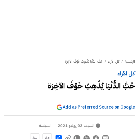
الرئيسية
/
كل الآراء
/
حُبُّ الدُّنْيَا يُذْهِبُ خَوْفَ الآخِرَة
كل الآراء
حُبُّ الدُّنْيَا يُذْهِبُ خَوْفَ الآخِرَة
Add as Preferred Source on Google
السبت 03 يوليو 2021
السياسة
Share