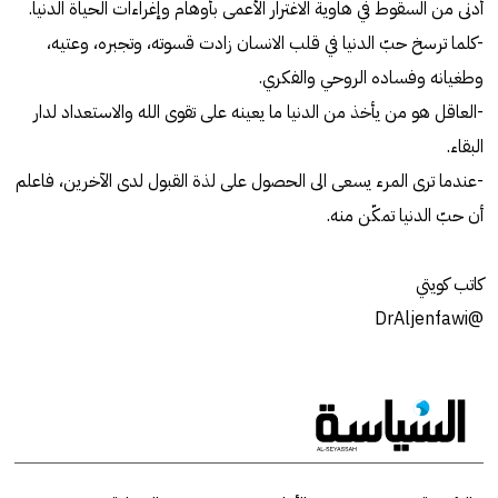
أدنى من السقوط في هاوية الاغترار الأعمى بأوهام وإغراءات الحياة الدنيا.
-كلما ترسخ حبّ الدنيا في قلب الانسان زادت قسوته، وتجبره، وعتيه،
وطغيانه وفساده الروحي والفكري.
-العاقل هو من يأخذ من الدنيا ما يعينه على تقوى الله والاستعداد لدار
البقاء.
-عندما ترى المرء يسعى الى الحصول على لذة القبول لدى الآخرين، فاعلم
أن حبّ الدنيا تمكّن منه.
كاتب كويتي
@DrAljenfawi