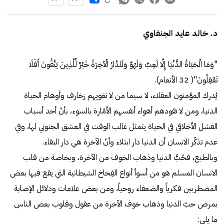
د. خالد عايد الجنفاوي
"وَمَا الْحَيَاةُ الدُّنْيَا إِلَّا لَعِبٌ وَلَهْوٌ وَلَلدَّارُ الْآخِرَةُ خَيْرٌ لِّلَّذِينَ يَتَّقُونَ أَفَلَا
تَعْقِلُونَ"( 32 الأنعام).
يُدرك المؤمنون العقلاء، لا سيما من لا تغويهم زخارف وأوهام الحياة
الدنيا، ومن لا تقودهم أهواء أنفسهم الأمّارة بالسوء، بأنّ أحد أسباب
الفشل الأخلاقي في الحياة يتمثل غالب الوقت في العشق الجنوني لها، وفي
عدم تذكّر الانسان أن الدنيا دار ابتلاء وأنّ الآخرة هي دار البقاء.
وبالطبع، فحُبُّ الدنيا وذهاب الخوف من الآخرة، وبخاصة من قلب
الانسان المسلم هو من أسوأ أنواع الفِخاخ الشيطانية التي يقع فيها بعض
المضطربين فكرياً والضعفاء روحياً، ومن بعض علامات ودلائل الإصابة
بمرض حبّ الدنيا وذهاب خوف الآخرة من عقول وقلوب بعض الناس
ما يلي: