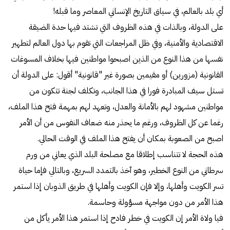
أي بلد بالعالم، في سياق التاريخ الإنساني المعاصر وما قبله!
على الدولة، وبالذات في هذه الظروف التي تشتد فيها حدة الضيقة
الاقتصادية والأمنية، وفي ظل المراجعات التي تقوم بها دول العالم لتطهير
نفسها من هذا النوع من الذين اصبحوا مواطنين فيها بخلاف المسوغات
القانونية (مزورين) أو مقيمين بصورة غير "قانونية" أقول: على الدولة أن
تستل سيف المبادرة فورا في هذا الجانب، وتكلف لجنة تتكون من
مواطنين مشهود لهم بالأمانة والعدل، وتعهد لهم بمهمة فتح هذا الملف،
رغما عن كل الظروف، ورغم ما يحذر منه ضعاف النفوس من أن الأمر
اصبح من الصعوبة بمكان أن يفتح هذا الملف في الوقت الحالي.
هذه الحجة لا تتناسب إطلاقا مع مصلحة البلد الذي يعاني من ورم
سرطاني من النوع الخطير، وهو آخذ بالتمدد السريع، وبالتالي فإما حياة
تسر الكويت وأهلها، وإلا فإن الكويت وأهلها في طريق الذوبان إذا استمر
هذا الأمر من دون مواجهة مسؤولة وحاسمة.
فيا ولاة الأمر إن الكويت في خطر فادح إذا استمر هذا الأمر يأكل من