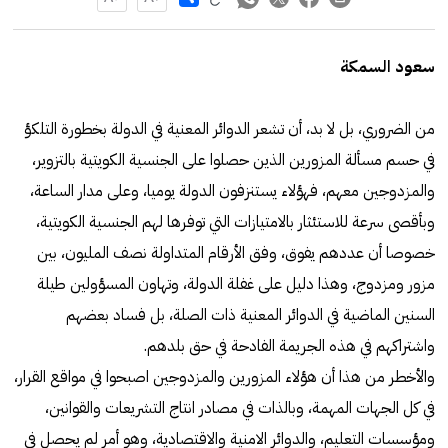
سعود السمكة
من الضروري، بل لا بد، أن تشعر الدوائر المعنية في الدولة بخطورة التلكؤ
في حسم مسألة المزورين الذين حصلوا على الجنسية الكويتية بالتزوير،
والمزدوجين معهم، فهؤلاء يستنزفون الدولة يوميا، وعلى مدار الساعة،
وبأقصى سرعة للاستئثار بالامتيازات التي توفرها لهم الجنسية الكويتية،
خصوصا أن عددهم يفوق، وفق الأرقام المتداولة نصف المليون، بين
مزور ومزدوج، وهذا دليل على غفلة الدولة، وتهاون المسؤولين طيلة
السنين الماضية في الدوائر المعنية ذات الصلة، بل فساد بعضهم
واشتراكهم في هذه الجريمة الفادحة في حق بلدهم.
والأخطر من هذا أن هؤلاء المزورين والمزدوجين اصبحوا في مواقع القرار،
في كل الجهات المهمة، وبالذات في مصادر انتاج التشريعات والقوانين،
ومؤسسات التعليم، والدوائر الامنية والاقتصادية، وهو أمر لم يحصل في