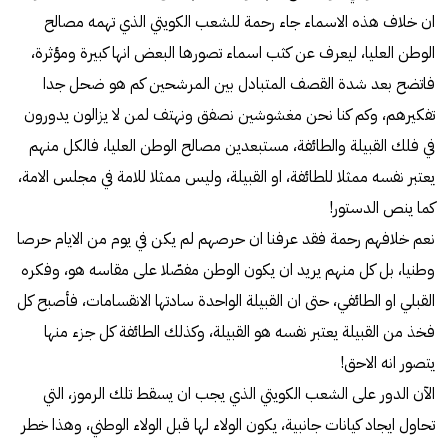
ان خلاف هذه الاسماء جاء رحمة للشعب الكويتي الذي تهمه مصالح
الوطن العليا، ليعرف عن كثب اسماء تصورها البعض انها كبيرة ومؤثرة،
فاتضح بعد شدة القصف المتبادل بين المرشحين كم هو ضحل جدا
تفكيرهم، وكم كنا نحن مغشوشين نصفق ونهتف لمن لا يزالون يدورون
في فلك القبيلة والطائفة، مستبعدين مصالح الوطن العليا، فالكل منهم
يعتبر نفسه ممثلا للطائفة، او القبيلة، وليس ممثلا للامة في مجلس الامة،
كما ينص الدستور!
نعم خلافهم رحمة فقد عرفنا ان حرصهم لم يكن في يوم من الايام حرصا
وطنيا، بل كل منهم يريد ان يكون الوطن مفصّلا على مقاسه هو، وفكره
القبلي او الطائفي، حتى ان القبيلة الواحدة سادتها الانقسامات، فأصبح كل
فخذ من القبيلة يعتبر نفسه هو القبيلة، وكذلك الطائفة كل جزء منها
يتصور انه الاحق!
الآن الدور على الشعب الكويتي الذي يجب ان يسقط تلك الرموز، التي
تحاول ايجاد كيانات جانبية، يكون الولاء لها قبل الولاء الوطني، وهذا خطر