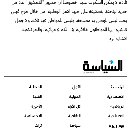
قادم لا يمكن السكوت عليه، خصوصا ان جمهور "التصفيق" عاد من
جديد ليتحفنا بتصفيقه على خيبة الامل الوطنية، من خلال طرح قبلي
بحت ليس للوطن به مصلحة، وليس للمواطن فيه ناقة، ولا جمل
فانتبهوا ايها المواطنون خلافهم بيّن لكم توجهاتهم، والحر تكفيه
الاشارة...زين.
الرئيسية
الأولى
المحلية
الاقتصادية
الدولية
الفنية
الرياضية
كل الآراء
الأخيرة
الافتتاحية
الثقافية
الاجتماعية
يوم و يوم
سياحة
تراث