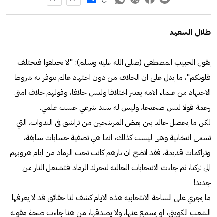
طلال السعيد
يقول الحبيب المصطفى (صلى الله عليه وسلم): "لا تختلفوا فتختلف
قلوبكم"، ما يدل على ان الخلاف من دون اجتهاد عالم تتوفر به شروط
الاجتهاد من علماء الامة يعتبر اختلافا وليس خلافا، وقولهم خلاف امتي
رحمة قولا ليس صحيحا، وليس له سند شرعي حسب علمي.
لكن ما يحصل حاليا بين بعض المرشحين من تراشق في الندوات، التي
تسمى انتخابية وهي ليست كذلك، انما هي تصفية حسابات سابقة،
وتراكمات قديمة، فقد اتضح ان نارهم كانت تحت الرماد من ايام هروبهم
الى تركيا، ثم جاءت الانتخابات الحالية لتحرك الرماد فتشتعل النار من
جديد!
ما يجري على الساحة الانتخابية هذه الايام كشف لنا حقائق قد لا يعرفها
الشعب الكويتي، او يسمع عنها، ولا يصدقها، من هنا جاءت صحة مقولة