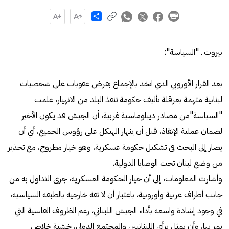
Share
بيروت ـ "السياسة":
بعد القرار الأوروبي الذي اتخذ بالإجماع بفرض عقوبات على شخصيات
لبنانية متهمة بعرقلة تأليف حكومة تنقذ البلد من الانهيار، علمت
"السياسة"من مصادر ديبلوماسية غربية، أن الجيش قد يكون الأخير
لضمان عملية الإنقاذ، قبل أن ينهار الهيكل على رؤوس الجميع، أي أن
يصار إلى البحث في تشكيل حكومة عسكرية، وهو خيار مطروح، مع تحذير
من وضع لبنان تحت الوصايا الدولية.
وأشارت المعلومات، إلى أن خيار الحكومة العسكرية، جرى التداول به من
جانب أطراف عربية وأوروبية، باعتبار أن لا ثقة خارجية بالطبقة السياسية،
في وجود إشادة واسعة بأداء الجيش اللبناني، رغم الظروف القاسية التي
يمر بها، وأن يمثل برأي اللبنانيين والمجتمع الدولي، خشبة خلاص