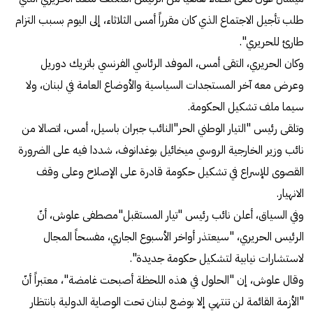
طلب تأجيل الاجتماع الذي كان مقرراً أمس الثلاثاء، إلى اليوم بسبب التزام
طارئ للحريري".
وكان الحريري، التقى أمس، الموفد الرئاسي الفرنسي باتريك دوريل
وعرض معه آخر المستجدات السياسية والأوضاع العامة في لبنان، ولا
سيما ملف تشكيل الحكومة.
وتلقى رئيس "التيار الوطني الحر"النائب جبران باسيل، أمس، اتصالا من
نائب وزير الخارجية الروسي ميخائيل بوغدانوف، شددا فيه على الضرورة
القصوى للإسراع في تشكيل حكومة قادرة على الإصلاح وعلى وقف
الانهيار.
وفي السياق، أعلن نائب رئيس "تيار المستقبل"مصطفى علوش، أنّ
الرئيس الحريري، "سيعتذر أواخر الأسبوع الجاري، مفسحاً المجال
لاستشارات نيابية لتشكيل حكومة جديدة".
وقال علوش، إن "الحلول في هذه اللحظة أصبحت غامضة"، معتبراً أنّ
"الأزمة القائمة لن تنتهي إلا بوضع لبنان تحت الوصاية الدولية بانتظار