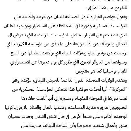
للخروج من هذا المأزق .
وتعول عواصم القرار والدول الصديقة للبنان من عربية وأجنبية على
المؤسسة العسكرية ودورها في المحافظة على الاستقرار ومواجهة الفلتان
الذي قد ينجم عن الانهيار الشامل للمؤسسات الرسمية التي تتعرض الى
التحلل والتوقف عن اداء دورها، على ما تبدّى من مؤسسة الكهرباء التي
تراجعت عن توفير التيار، وشركات المياه التي توقفت معاملها عن الضخ،
وسواهما من الدوائر الاخرى التي تظهر كل يوم عجزها عن الاستمرار في
القيام بواجباتها كما هو مفترض.
وتتقدم الولايات المتحدة الدول الداعمة للجيش اللبناني، مؤكدة وفق
"المركزية"، أنها أتخذت موقفها هذا لتتمكن المؤسسة العسكرية من
لعب دورها في المرحلة المقبلة، ومشيرة إلى أنها أبلغت حلفاءها
الخليجيين ضرورة مد يد المساعدة ودعمها بالمال والعتاد اللازمين، كونها
الوحيدة القادرة على ضبط الأرض في حال تفشى الفلتان وحدث عصيان
مدني وأعمال شغب، خصوصا وأن الساحة اللبنانية مشرعة على