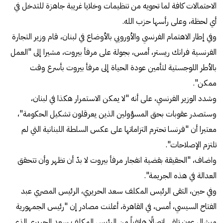
الاحتمالات كافة لما تحويه من تنظيمات وخلايا غريبة جاهزة للتدخل في
أي لحظة، وعلى رأسها حزب الله.
وفي إطار الاهتمام الفرنسي والأوروبي بالأوضاع في لبنان، قام وزير التجارة
الفرنسية فرانك ريستر، أمس، بجولة على مرفأ بيروت، مشيرا إلى "العمل
بالأطر اللوجستية لتأمين عودة الحياة إلى مرفأ بيروت بأسرع وقت
ممكن".
وشدد الوزير الفرنسي، على أنه "لا يمكن الاستمرار هكذا في لبنان،
وستصدر عقوبات بحق المسؤولين الذين يعرقلون تشكيل الحكومة"،
معتبرا أن "فرنسا تحترم التزاماتها على عكس السلطة اللبنانية التي لم
تلتزم الإصلاحات".
واضاف، "الحقيقة بقضية انفجار مرفأ بيروت لا بدّ أن تظهر وأن تتحقق
العدالة في هذه الجريمة".
وفي حين، التقى الرئيس المكلف سعد الحريري، الرئيس المصري عبد
الفتاح السيسي، أمس، في القاهرة، أعلنت مصادر إن "رئيس الجمهورية
ميشال عون تلقى اتصالًا هاتفياً من الرئيس المكلف سعد الحريري الذي