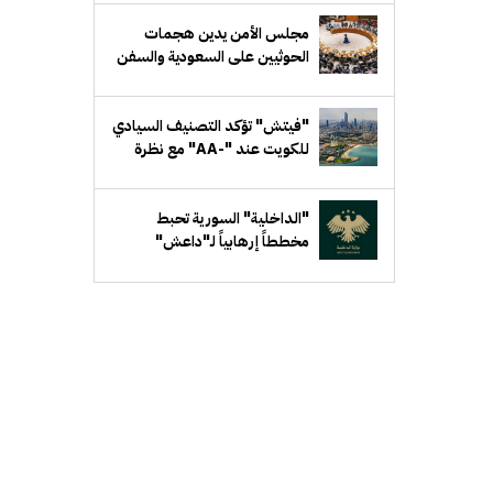
مجلس الأمن يدين هجمات
الحوثيين على السعودية والسفن
التجارية
"فيتش" تؤكد التصنيف السيادي
للكويت عند "-AA" مع نظرة
مستقبلية مستقرة
"الداخلية" السورية تحبط
مخططاً إرهابياً لـ"داعش"
يستهدف جهة حكومية في ريف
دمشق