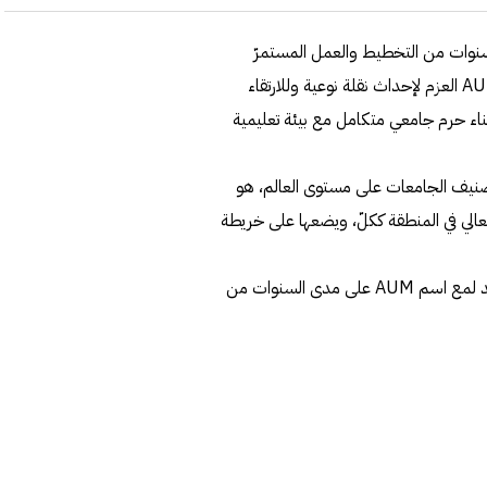
 سنوات من التخطيط والعمل المستمرّ
لتقديم أفضل تجربة تعليمية لطلبتها، فمنذ تأسيسها، عقدت AUM العزم لإحداث نقلة نوعية وللارتقاء
وبناء حرم جامعي متكامل مع بيئة تعليمية
 أحد أهمّ مراجع لتصنيف الجامعات على مستوى العالم، هو
لعالي في المنطقة ككلّ، ويضعها على خريطة
والجدير بالذكر أنّ هذا ليس الإنجاز الأوّل من نوعه للجامعة، فقد لمع اسم AUM على مدى السنوات من