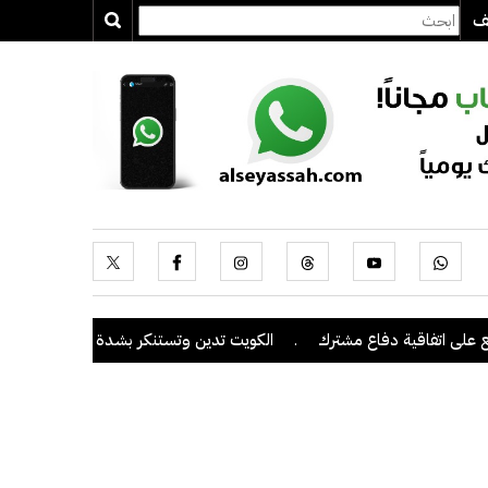
يف
ى اتفاقية دفاع مشترك
.
الكويت تدين وتستنكر بشدة اعتداءات ميليشيا ا