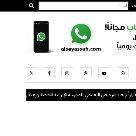
يف
 بإلغاء الترخيص التعليمي للمدرسة الإيرانية الخاصة وإغلاقها
.
"الداخلية": ضبط 56 مخالفاً في حملة أمنية مشتركة بالتعا