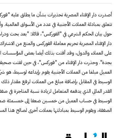
تتعلق بمبادلة العملات الأجنبية في عدد من الأسواق العالمية.
حول بيان الحكم الشرعي في "الفوركس"، قائلا: "بعد بحث ودراس
دار الإفتاء المصرية تحريم معاملة الفوركس والمنع من الاشترا
على العملاء والدول، وقد أفتت بذلك أيضا بعض المؤسسات الف
بجدة". وحذرت دار الإفتاء من "فوركس"، في حين لفتت صحيفة "ا
العميل مبلغا من العملات الأجنبية يقوم بإيداعه لوسيط، هو ش
الوسيط في المقابل بإضافة مبلغ من العملات لرفع مقدار ذلك 
القدر المالي الذي يدفعه المتعامل لزيادة نسبة المتاجرة في صف
الوسيط في حساب العميل من خمسين ضعفا إلى خمسمئة ضعف
الصفقة، ويقوم الوسيط بمبادلتها بعملات أخرى لصالح هذا المس