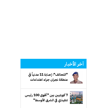
آخر الأخبار
"التحالف": إصابة 11 مدنياً في
منطقة نجران جراء اعتداءات
إرهابية حوثية
7 كويتيين بين "أقوى 100 رئيس
تنفيذي في الشرق الأوسط"