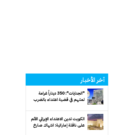
آخر الأخبار
"الجنايات": 350 ديناراً غرامة
لمتهم في قضية اعتداء بالضرب
الكويت تدين الاعتداء الإيراني الآثم
على ناقلة إماراتية: انتهاك صارخ
للقانون الدولي