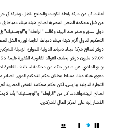
أعلنت كل من شركة رابطة الكويت والخليج للنقل، وشركة كي ج
من قبل محكمة النقض المصرية لصالح هيئة ميناء دمياط في ج
دولي سبق وصدر ضد الهيئة.وقالت "الرابطة" و"لوجستيك" ف
دولار لصالح شركة ميناء دمياط الدولية للموانئ، الزميلة للشركتين 
يونيو الماضي، عن صدور حكم من محكمة استئناف القاهرة لصا
دعوى هيئة ميناء دمياط ببطلان حكم التحكيم الدولي الصادر من
التجارة الدولية بباريس. لكن حكم محكمة النقض المصرية أل
لصالح الهيئة.وأفادت كل من "الرابطة" و"لوجستيك" بأنه لا يمكن
المُشار إليه على المركز المالي للشركتين.