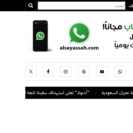
يف
ان السعودية
.
"أدنوك" تعلن استهداف سفينة تابعة لها بصاروخ أثناء عب