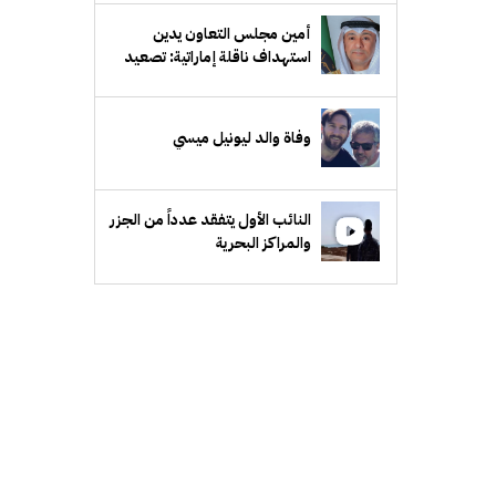
أمين مجلس التعاون يدين
استهداف ناقلة إماراتية: تصعيد
خطير ومرفوض وتهديد لأمن
الملاحة البحرية
وفاة والد ليونيل ميسي
النائب الأول يتفقد عدداً من الجزر
والمراكز البحرية