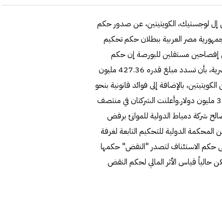
ي إل لوجستيك، الكويتيتين، عن صدور حكم
مهورية مصر العربية ببطلان حكم تحكيم
ي إفصاحين مستقلين للبورصة إن حكم
التحكيم الدولي ألزم هيئة ميناء دمياط، التابعة لوزارة النقل المصرية، بأن تسدد مبلغ قدره 427.36 مليون
الكويتيتين، بالإضافة إلى فوائد قانونية بنحو
67.09 مليون دولار، بخلاف الفوائد القانونية المُقررة بقيمة 3.56 مليون دولار.وأعلنت الشركتان في منتصف
لح شركة دمياط الدولية للموانئ برفض
 المحكمة الدولية للتحكيم التابعة لغرفة
غى حكم الاستئناف لتصدر "النقض" حكمها
 حالياً قياس الأثر المالي لحكم النقض