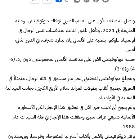
واصل المصنف الأول على العالم، الصربي نوفاك ديوكوفيتش، رحلته
الملهمة في 2021، وتأهل للدور الثالث لمنافسات تنس الرجال في
أولمبياد طوكيو، بتغلبه على الألماني يان لينارد شترف، في الدور الثاني،
أمس.
حسم ديوكوفيتش الفوز على منافسه الألماني بمجموعتين دون رد، (6-
4) و(6-3).
ويتطلع ديوكوفيتش لتحقيق إنجاز غير مسبوق في فئة الرجال، متمثلاً في
التتويج بجميع ألقاب بطولات الغراند سلام الأربع الكبرى، بجانب الميدالية
الذهبية في الأولمبياد.
ولم ينجح أي لاعب حتى الآن في تحقيق هذا الإنجاز، لكن الأسطورة
الألمانية شتيفي غراف سبق وحققت هذا الإنجاز في فئة السيدات عام
1988.
وفاز ديوكوفيتش بالفعل بألقاب أستراليا المفتوحة، وفرنسا، وويمبلدون