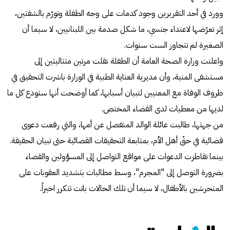
وورد في أحد التقريرين وجود كدمات على وجه الطفلة وتورّم بالشفتين،
إثر تعرّضها لاعتداء جنسي، ما شكل صدمة بين اللبنانيين، لا سيما أن
الصغيرة لم تتجاوز الست سنوات.
واعلنت وزارة الصحة العامة أن الطفلة نقلت مرتين متتاليتين إلى
مستشفى المنية، وأن مديرية العناية الطبية في الوزارة باشرت التحقيق في
ظروف الوفاة مع المعنيين لتبيان أسبابها، كما أوضحت أنها ستودع كل ما
لديها من معطيات لدى القضاء المختص.
من جهتها، طالبت عائلة الوالد المنفصل عن أمها، والتي رفعت دعوى
قضائية في حقّ أهل الأم، بمتابعة التحقيقات القضائية حتى تبيان الحقيقة.
بينما تقاطرت الدعوات على مواقع التواصل إلى المسؤولين والقضاء
بضرورة التوصل إلى "المجرم"، وسط مطالبات بتشديد العقوبات على
المتحرشين بالأطفال، لا سيما أن تلك الحالات باتت تتكرر اخيراً.