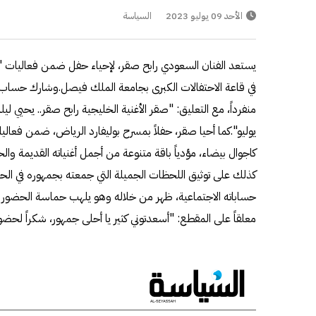
الأحد 09 يوليو 2023
السياسة
في قاعة الاحتفالات الكبرى بجامعة الملك فيصل.وشارك حساب "ر
يوليو".كما أحيا صقر، حفلاً بمسرح بوليفارد الرياض، ضمن فعا
كاجوال بيضاء، مؤدياً باقة متنوعة من أجمل أغنياته القديمة وا
كذلك على توثيق اللحظات الجميلة التي جمعته بجمهوره في الح
حساباته الاجتماعية، ظهر من خلاله وهو يلهب حماسة الحضور الك
معلقاً على المقطع: "أسعدتوني كثير يا أحلى جمهور، شكراً لحضو