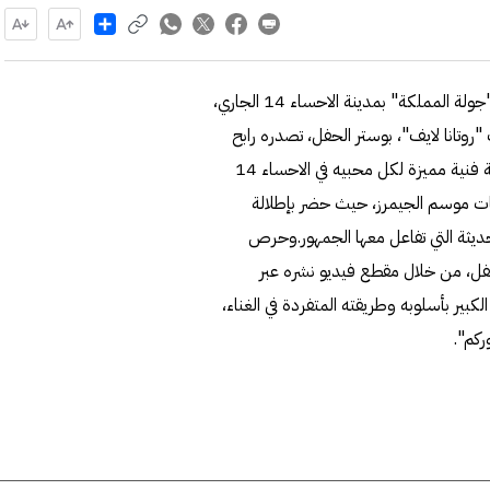
Share
يستعد الفنان السعودي رابح صقر، لإحياء حفل ضمن فعاليات "جولة المملكة" بمدينة الاحساء 14 الجاري،
وتانا لايف"، بوستر الحفل، تصدره رابح
منفرداً، مع التعليق: "صقر الأغنية الخليجية رابح صقر.. يحيي ليلة فنية مميزة لكل محبيه في الاحساء 14
ليات موسم الجيمرز، حيث حضر بإطلالة
لحديثة التي تفاعل معها الجمهور.وحرص
فل، من خلال مقطع فيديو نشره عبر
بير بأسلوبه وطريقته المتفردة في الغناء،
ركم".