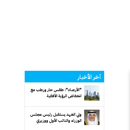
آخر الأخبار
"الأرصاد": طقس حار ورطب مع
انخفاض الرؤية الأفقية
ولي العهد يستقبل رئيس مجلس
الوزراء والنائب الأول ووزيري
الدفاع والخارجية