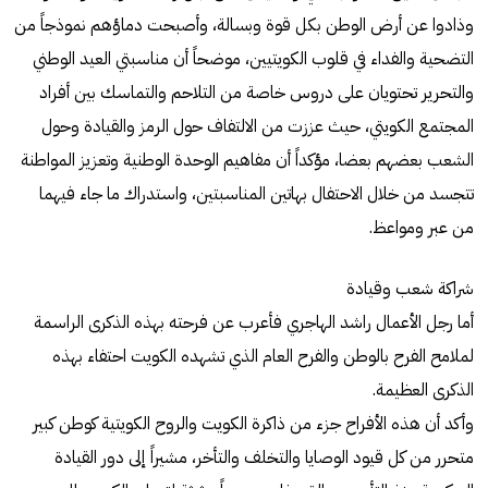
وذادوا عن أرض الوطن بكل قوة وبسالة، وأصبحت دماؤهم نموذجاً من
التضحية والفداء في قلوب الكويتيين، موضحاً أن مناسبتي العيد الوطني
والتحرير تحتويان على دروس خاصة من التلاحم والتماسك بين أفراد
المجتمع الكويتي، حيث عززت من الالتفاف حول الرمز والقيادة وحول
الشعب بعضهم بعضا، مؤكداً أن مفاهيم الوحدة الوطنية وتعزيز المواطنة
تتجسد من خلال الاحتفال بهاتين المناسبتين، واستدراك ما جاء فيهما
من عبر ومواعظ.
شراكة شعب وقيادة
أما رجل الأعمال راشد الهاجري فأعرب عن فرحته بهذه الذكرى الراسمة
لملامح الفرح بالوطن والفرح العام الذي تشهده الكويت احتفاء بهذه
الذكرى العظيمة.
وأكد أن هذه الأفراح جزء من ذاكرة الكويت والروح الكويتية كوطن كبير
متحرر من كل قيود الوصايا والتخلف والتأخر، مشيراً إلى دور القيادة