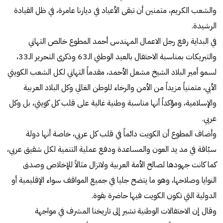
والشعب الكريم، متمنين أن تبقى الأعياد في ديارنا عامرة، في ظل القيادة
الرشيدة.
في البداية رفع رجل الاعمال المهندس أحمد المطوع خالص التهاني
والتبريكات بمناسبة الاحتفال بالعيد الوطني الـ63 وذكرى التحرير الـ33،
لسمو أمير البلاد الشيخ مشعل الأحمد، مقدماً التهاني لكل الشعب الكويتي
الأبي، متمنياً مزيداً من الأمن والرخاء للوطن الغالي وكل البلاد العربية
والإسلامية، ومؤكداً أنها مناسبة وطنية غالية على قلب كل كويتي، بل وكل
عربي.
وأضاف المطوع أن الكويت دائماً في قلب كل عربي، خاصة أنها دولة
سبّاقة في مد يد العون والمساعدة ودفع عملية التنمية لكل شقيق عربي،
كما كانت جهودها لصالح الأمة العربية ولاتزال مثالاً للإخلاص وصدق
النوايا وصلاحها، وهو ما يتضح جليا في جميع المواقف سواء الإقليمية أو
الدولية التي تكون الكويت فيها حاضرة بقوة.
وقال إن الاحتفالات الوطنية تشير إلى تاريخنا المشرف في مواجهة