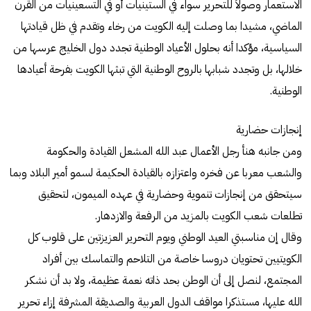
الاستعمار وصولاً للتحرير سواء في الستينيات أو في التسعينيات من القرن
الماضي، مشيدا بما وصلت إليه الكويت من رخاء وتقدم في ظل قيادتها
السياسية، مؤكدا أنه بحلول الأعياد الوطنية تجدد دول الخليج عرسها من
خلالها، بل وتجدد شبابها بالروح الوطنية التي تبثها الكويت بفرحة أعيادها
الوطنية.
إنجازات حضارية
ومن جانبه هنأ رجل الأعمال عبد الله المشعل القيادة والحكومة
والشعب معربا عن فخره واعتزازه بالقيادة الحكيمة لسمو أمير البلاد وبما
سيتحقق من إنجازات تنموية وحضارية في عهده الميمون، لتحقيق
تطلعات شعب الكويت بالمزيد من الرفعة والازدهار.
وقال إن مناسبتي العيد الوطني ويوم التحرير العزيزتين على قلوب كل
الكويتيين تحتويان دروسا خاصة من التلاحم والتماسك بين أفراد
المجتمع، لنصل إلى أن الوطن بحد ذاته نعمة عظيمة، ولا بد أن نشكر
الله عليها، مستذكرا مواقف الدول العربية والصديقة المشرفة إزاء تحرير