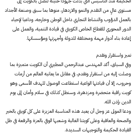
الحكيمة منذ التأسيس التي بذلت جهوداً حثيثة لتصل بالكويت إلى
مستوى عالٍ من التقدم والنمو والازدهار، منوها بما سبق وصنعة الأجداد
بالعمل الدؤوب والنشاط التجاري داخل الوطن وخارجه، وداعيا لإحياء
الدور المحوري للقطاع الخاص الكويتي في قيادة التنمية، والعمل على
إعادة بناء أدوار مهمة ومختلفة للدولة وأجهزتها ومؤسساتها.
تميز واستقرار وتقدم
وفي السياق، أكد المهندس عبدالرحمن المطيري أن الكويت متميزة بما
وصلت إليه من استقرار وتقدم، في مقابل ما يعانيه العالم من أزمات
وحروب، إلا أن قيادتها الواعية استطاعت الوصول للهدف الأسمى وهو
كويت راقية متحضرة ومزدهرة، وسنظل كذلك في سلام وأمان إلى يوم
الدين بإذن الله.
ودعا المولى عز وجل أن يعيد هذه المناسبة العزيزة على كل كويتي بالخير
والصحة والعافية وعلى كويتنا الغالية وشعبها الوفي بالعزة والرفعة في ظل
القيادة الحكيمة والتوجيهات السديدة.