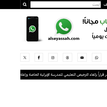
يف
راً بإلغاء الترخيص التعليمي للمدرسة الإيرانية الخاصة وإغلاقها
.
"الداخلية": ضبط 56 مخالفاً في حملة أمن