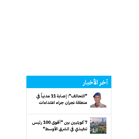
آخر الأخبار
"التحالف": إصابة 11 مدنياً في
منطقة نجران جراء اعتداءات
إرهابية حوثية
7 كويتيين بين "أقوى 100 رئيس
تنفيذي في الشرق الأوسط"