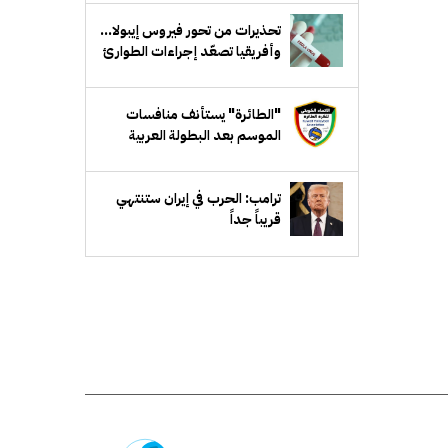
تحذيرات من تحور فيروس إيبولا...
وأفريقيا تصعّد إجراءات الطوارئ
"الطائرة" يستأنف منافسات
الموسم بعد البطولة العربية
ترامب: الحرب في إيران ستنتهي
قريباً جداً