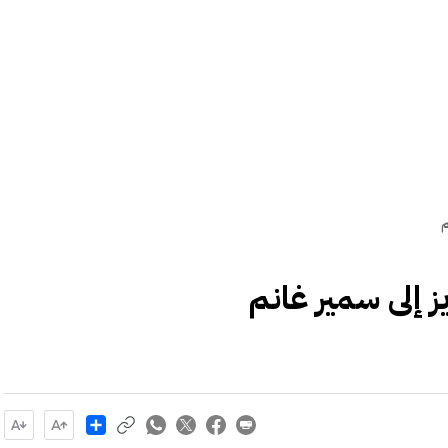
م
ز إلى سمير غانم
Share