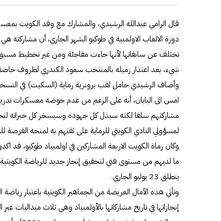
قال الرامي عبدالله الرشيدي، والمشارك مع وفد الكويت بمعسكره 
دورة الالعاب الاولمبية في طوكيو الشهر الجاري، أن مشاركته هي ال
تختلف عن سابقاتها لأنها جاءت مفاجئة ومن غير تخطيط مسبق
شيء، بعد اعتذار زميله بالمنتخب سعود الكندري لظروف خاصة
وأضاف الرشيدي حامل لقب برونزية رماية (السكيت) في النسخة 
امس الى اليابان، أنه على الرغم من عدم خوضه معسكرات تدريبية
مشاركتهم سلفا لكنه سيذل كل جهوده وسيسخر كل خبراته لتحقي
لمسؤولي النادي الكويتي للرماية على ثقتهم به لمنحه الفرصة لل
وكان رماة الكويت الاربعة المشاركين في اولمبياد طوكيو، قد اك
ما لديهم من مستوى فني لتحقيق إنجاز جديد للرياضة الكويتية ف
ينطلق 23 يوليو الجاري.
وتأتي هذه الآمال العريضة من الجماهير الكويتية باعتبار رياضة ا
إنجازاتها في تاريخ مشاركاتها بالأولمبياد وهي ثلاث ميداليات عبر 