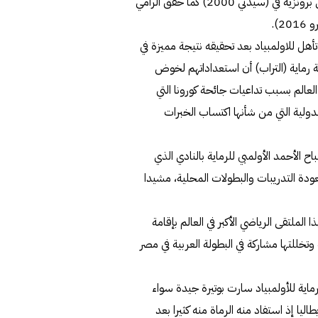
ميداليتين واحدة ذهبية في دورة (ريو دي جانيرو 2016) وأخرى برونزية في (سيدني 2000) كما حقق الرامي
).
أهل للاولمبياد بعد تحقيقه نتيجة مميزة في
 رماية (التراب) أن استعداداتهم لخوض
لعالم بسبب تداعيات جائحة كورونا التي
ولية التي من شأنها اكتساب الخبرات
 الأحمد الأولمبي للرماية بالنادي الذي
ة التدريبات والبطولات المحلية، مشيدا
الملتقى الرياضي الأكبر في العالم بإقامة
خللتها مشاركة في البطولة العربية في مصر
اية للأولمبياد سارت بوتيرة جيدة سواء
اليا إذ استفاد منه الرماة منه كثيرا بعد