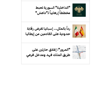
"الداخلية" السورية تحبط
مخططاً إرهابياً لـ"داعش"
يستهدف جهة حكومية في ريف
دمشق
رداً بالمثل... إسبانيا تفرض رقابة
حدودية على القادمين من إيطاليا
"المرور": إغلاق حارتين على
طريق الملك فهد ومدخل فرعي
مقابل بيان لمدة أسبوع