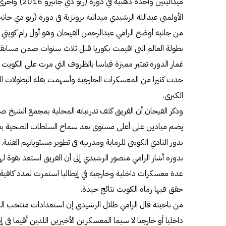
الأولمبي عبدالله الرشيدي ميدالية برونزية في دورة (ريو دي جانيرو 2016
من جانبه أوضح الرامي عبدالرحمن الفيحان وهو أول رام كويتي ت
بطولة العالم التي اقيمت بكوريا قبل ثلاث سنوات ضمن مسابقة
غمار الدورة تعتبر مميزة قياسا بالظروف التي مرت على الكويت ا
حدت كثيرا من المعسكرات الخارجية وأسهمت بقلة البطولات الد
الكبرى.
وذكر الفيحان أن الفريق كثف تدريباته المحلية بمجمع الشيخ صباح
يضم ميادين على أعلى مستوى بعد سماح السلطات الصحية بعود
بدور النادي الكويتي للرماية ومدربيه في تطوير مستوياتهم الفنية.
بدوره أشار الرامي منصور الرشيدي إلى أن الفريق استعد بقوة لهذا 
عدة معسكرات داخلية وخارجية في إيطاليا استمرت لمدد كافية وت
حقق فيها رماة الكويت نتائج جيدة.
من ناحيته قال الرامي طلال الرشيدي إن استعدادات منتخب الرم
داخليا أو خارجيا لا سيما المعسكرين الأخيرين اللذين أقيما في إيط