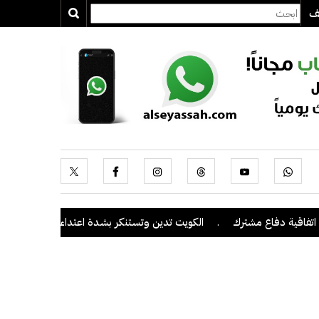
يف
 دفاع مشترك
.
الكويت تدين وتستنكر بشدة اعتداءات ميليشيا الحوثي على