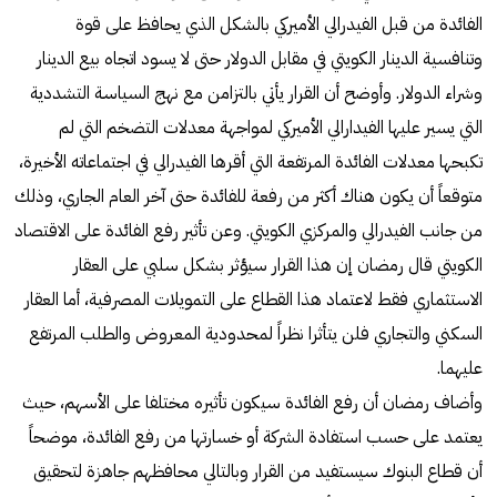
الفائدة من قبل الفيدرالي الأميركي بالشكل الذي يحافظ على قوة
وتنافسية الدينار الكويتي في مقابل الدولار حتى لا يسود اتجاه بيع الدينار
وشراء الدولار. وأوضح أن القرار يأتي بالتزامن مع نهج السياسة التشددية
التي يسير عليها الفيدارالي الأميركي لمواجهة معدلات التضخم التي لم
تكبحها معدلات الفائدة المرتفعة التي أقرها الفيدرالي في اجتماعاته الأخيرة،
متوقعاً أن يكون هناك أكثر من رفعة للفائدة حتى آخر العام الجاري، وذلك
من جانب الفيدرالي والمركزي الكويتي. وعن تأثير رفع الفائدة على الاقتصاد
الكويتي قال رمضان إن هذا القرار سيؤثر بشكل سلبي على العقار
الاستثماري فقط لاعتماد هذا القطاع على التمويلات المصرفية، أما العقار
السكني والتجاري فلن يتأثرا نظراً لمحدودية المعروض والطلب المرتفع
عليهما.
وأضاف رمضان أن رفع الفائدة سيكون تأثيره مختلفا على الأسهم، حيث
يعتمد على حسب استفادة الشركة أو خسارتها من رفع الفائدة، موضحاً
أن قطاع البنوك سيستفيد من القرار وبالتالي محافظهم جاهزة لتحقيق