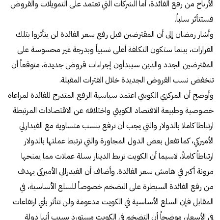
الأرباح من رفع الفائدة، أما الشركات التي تعتمد على التمويلات والقروض
فستتأثر سلباً.
وأشار رمضان إلى أن المقترضين قبل رفع سعر الفائدة لن يتأثروا بتلك
القرارات، بينما ستكون التكلفة أعلى نسبياً وبدرجة غير محسوسة على
المقترضين الجدد والذين سيبدأون إجراءات قروض جديدة، متوقعاً أن
تنخفض نسب القروض الجديدة خلال الفترات المقبلة.
وأوضح أن المركزي الكويتي اعتمد سياسية الرفع المتدرج للفائدة لمراعاة
خصوصية وطبيعة الاقتصاد الكويتي واختلافه عن الاقتصادات المرتبطة
ارتباطا كاملا بالدولار والتي يجب أن ترفع بنسب متساوية مع الفيدارلي
الأميركي، كما تفعل بعض الدول المجاورة والتي ترتبط عملتها بالدولار
ارتباطاً كاملاً، لاسيما أن الكويت تربط الدينار بسلة عملات مما يمنحها
مرونة أكبر في هامش سعر الفائدة. وأضاف أن الفيدرالي الأميركي يهدف
من رفع الفائدة السيطرة على التضخم خصوصاً للسلع الأساسية، في
المقابل فإن السلع الأساسية في الكويت مدعومة ولن تتأثر بأي ارتفاعات
في الأسعار، موضحاً أن التضخم في الكويت مستورد بسبب أنها دولة