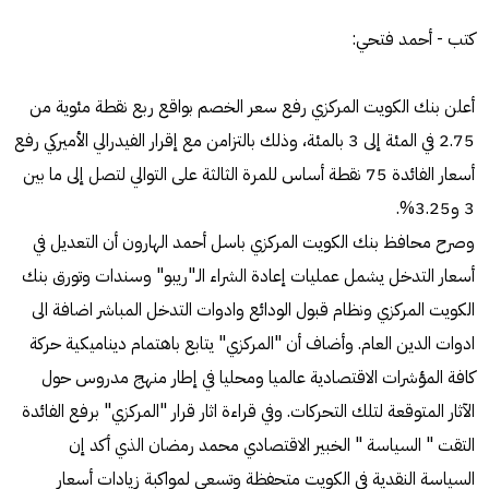
كتب - أحمد فتحي:
أعلن بنك الكويت المركزي رفع سعر الخصم بواقع ربع نقطة مئوية من
2.75 في المئة إلى 3 بالمئة، وذلك بالتزامن مع إقرار الفيدرالي الأميركي رفع
أسعار الفائدة 75 نقطة أساس للمرة الثالثة على التوالي لتصل إلى ما بين
3 و3.25%.
وصرح محافظ بنك الكويت المركزي باسل أحمد الهارون أن التعديل في
أسعار التدخل يشمل عمليات إعادة الشراء الـ"ريبو" وسندات وتورق بنك
الكويت المركزي ونظام قبول الودائع وادوات التدخل المباشر اضافة الى
ادوات الدين العام. وأضاف أن "المركزي" يتابع باهتمام ديناميكية حركة
كافة المؤشرات الاقتصادية عالميا ومحليا في إطار منهج مدروس حول
الآثار المتوقعة لتلك التحركات. وفي قراءة اثار قرار "المركزي" برفع الفائدة
التقت " السياسة " الخبير الاقتصادي محمد رمضان الذي أكد إن
السياسة النقدية في الكويت متحفظة وتسعى لمواكبة زيادات أسعار