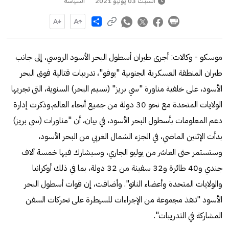
السبت 03 يوليو 2021
السياسة
Share
موسكو - وكالات: أجرى طيران أسطول البحر الأسود الروسي، إلى جانب
طيران المنطقة العسكرية الجنوبية "يوفو"، تدريبات قتالية فوق البحر
الأسود، على خلفية مناورة "سي بريز" (نسيم البحر) السنوية، التي تجريها
الولايات المتحدة مع نحو 30 دولة من جميع أنحاء العالم.وذكرت إدارة
دعم المعلومات بأسطول البحر الأسود، في بيان، أن "مناورات (سي بريز)
بدأت الإثنين الماضي، في الجزء الشمال الغربي من البحر الأسود،
وستستمر حتى العاشر من يوليو الجاري، وسيشارك فيها خمسة آلاف
جندي و40 طائرة و32 سفينة من 32 دولة، بما في ذلك أوكرانيا
والولايات المتحدة وأعضاء الناتو". وأضافت، إن قوات أسطول البحر
الأسود "تنفذ مجموعة من الإجراءات للسيطرة على تحركات السفن
المشاركة في التدريبات".