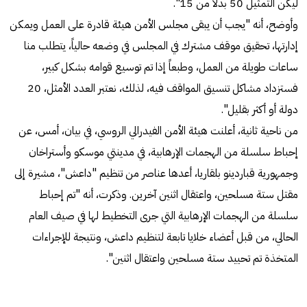
ليكن التمثيل 50 بدلاً من 15".
وأوضح، أنه "يجب أن يبقى مجلس الأمن هيئة قادرة على العمل ويمكن
إدارتها، تحقيق موقف مشترك في المجلس في وضعه حالياً، يتطلب منا
ساعات طويلة من العمل، وطبعاً إذا تم توسيع قوامه بشكل كبير،
فستزداد مشاكل تنسيق المواقف فيه، لذلك، نعتبر العدد الأمثل، 20
دولة أو أكثر بقليل".
من ناحية ثانية، أعلنت هيئة الأمن الفيدرالي الروسي، في بيان، أمس، عن
إحباط سلسلة من الهجمات الإرهابية، في مدينتي موسكو وأستراخان
وجمهورية قباردينو بلقاريا، أعدها عناصر من تنظيم "داعش"، مشيرة إلى
مقتل ستة مسلحين، واعتقال اثنين آخرين. وذكرت، أنه "تم إحباط
سلسلة من الهجمات الإرهابية التي جرى التخطيط لها في صيف العام
الحالي، من قبل أعضاء خلايا تابعة لتنظيم داعش، ونتيجة للإجراءات
المتخذة تم تحييد ستة مسلحين واعتقال اثنين".