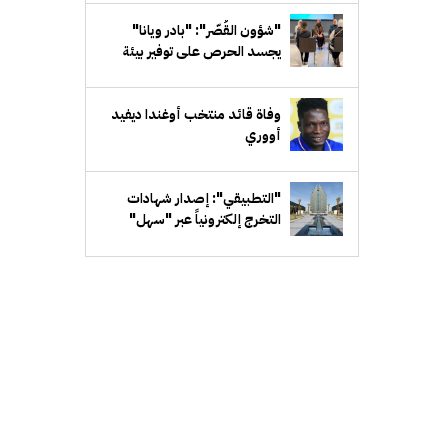
"شؤون القُصّر": "بادر ويانا"
يجسد الحرص على توفير بيئة
تعليمية وترفيهية متكاملة
للمشمولين بالرعاية
وفاة قائد منتخب أوغندا ديفيد
أووري
"التطبيقي": إصدار شهادات
التخرج إلكترونياً عبر "سهل"