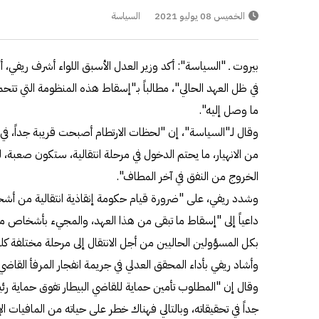
الخميس 08 يوليو 2021
السياسة
بيروت ـ "السياسة": أكد وزير العدل الأسبق اللواء أشرف ريفي
في ظل العهد الحالي"، مطالباً بـ"إسقاط هذه المنظومة التي ت
ما وصل إليه".
وقال لـ"السياسة"، إن "لحظات الارتطام أصبحت قريبة جداً، في 
من الانهيار، ما يحتم الدخول في مرحلة انتقالية، ستكون صعبة،
الخروج من النفق في آخر المطاف".
وشدد ريفي، على "ضرورة قيام حكومة إنقاذية انتقالية من أش
داعياً إلى "إسقاط ما تبقى من هذا العهد، والمجيء بأشخاص من
بكل المسؤولين الحاليين من أجل الانتقال إلى مرحلة مختلفة كلي
وأشاد ريفي بأداء المحقق العدلي في جريمة انفجار المرفأ القاضي 
وقال إن "المطلوب تأمين حماية للقاضي البيطار تفوق حماية 
جداً في تحقيقاته، وبالتالي فهناك خطر على حياته من المافيات ال