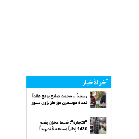
آخر الأخبار
رسمياً... محمد صلاح يوقع عقداً
لمدة موسمين مع طرابزون سبور
التركي
"التجارة": ضبط مخزن يضم
1430 إطاراً مستعملاً تمهيداً
لإعادة طرحها في الأسواق