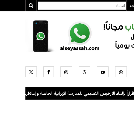
يف
بإلغاء الترخيص التعليمي للمدرسة الإيرانية الخاصة وإغلاقها
.
"الداخلية": ضبط 56 مخالفاً في حملة أمنية مشتركة بالتعاون 