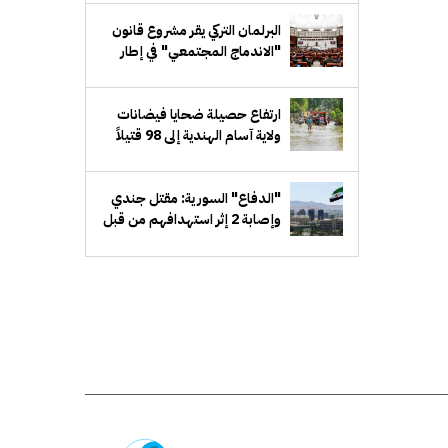
البرلمان التركي يقر مشروع قانون
"الاندماج المجتمعي" في إطار
مسار "تركيا بلا إرهاب"
ارتفاع حصيلة ضحايا فيضانات
ولاية آسام الهندية إلى 98 قتيلاً
"الدفاع" السورية: مقتل جندي
وإصابة 2 إثر استهدافهم من قبل
مجهولين شرق دير الزور