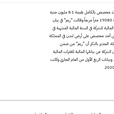
أعلنت شركة ريم العقارية عن اتفاق مجلس إدارة الشركة على أخذ مخصص بالكامل بقيمة 8.1 مليون جنيه
إسترليني (3.36 مليون دينار) بشأن مساحة أرض لندن المُقدرة 19080 متراً مربعاً.وقالت "ريم" في بيان
لمالية للشركة في السنة المالية المنتهية في
 الجاري، عن أخذ مخصص على أرض لندن في المملكة
. الجدير بالذكر أن "ريم" من ضمن
شركة عن بياناتها المالية للفترات المالية
لخاصة بالربع الثالث من 2020، والنتائج السنوية لعام 2020، وبيانات الربع الأول من العام الجاري.وكانت