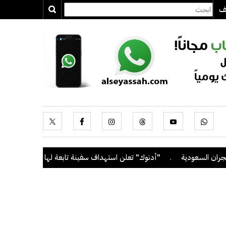
يف
السعودية
.
"أدنوك" تعلن استهداف سفينة تابعة لها بصاروخ أثناء عبوره