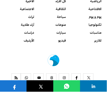
الرياضية
كل الآراء
الأخيرة
الافتتاحية
الثقافية
الاجتماعية
يوم و يوم
سياحة
تراث
تكنولوجيا
منوعات
آراء طلابية
مناسبات
سيارات
دراسات
تقارير
فيديو
الأرشيف
www.alseyassah.com
Copyright 2026, All Rights Reserved ©
Contact us
About us