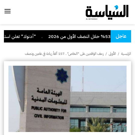
عاجل
لأول من 2026
.
"أدنوك" تعلن استهداف س
الرئيسية
/
الأولى
/
زحف الوافدين على "الخاص"…157 ألفاً زيادة في عامين ونصف