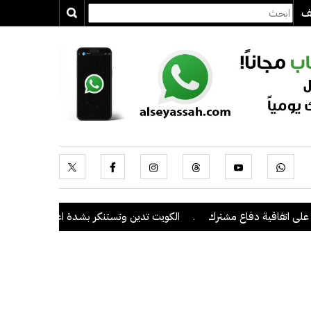
يف
قية دفاع مشترك
.
الكويت تدين وتستنكر بشدة اعتداءات ميليشيا الحوثي 