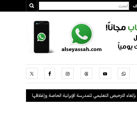
يف
رخيص التعليمي للمدرسة الإيرانية الخاصة وإغلاقها
.
"الداخلية": ضبط 56 مخالفاً في حملة أمنية مشتركة بالتعاون مع "القوى العاملة"