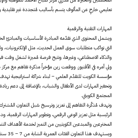
تعليمي خارجٍ عن المألوف يتسم بأساليب مُتجددة غير تقليدية و
المهارات التقنية والرقمية
ويشمل المحتوى الذي تقدّمه المبادرة الأساسيات والمبادئ الخا
التي تواكب متطلبات سوق العمل الحديث، مثل الإلكترونيات، والرو
والذكاء الاصطناعي، وغيرها، وتتيح فرصة مُميزة لشغل وقت فراغ
ولي أمره في الأڤنيوز. ووقعت زين مؤخراً مذكرة تفاهم مع مركز ص
مؤسسة الكويت للتقدّم العلمي – لبناء شراكة استراتيجية تهدف إ
وتحفيز المهارات لدى الأطفال والشباب، بالإضافة إلى دعم ريادة
المجتمع الكويتي.
وتهدف مُذكّرة التفاهم إلى تعزيز وترسيخ سُبل التعاون المُشتر
الرئيسية مثل تعزيز الوعي الرقمي، وتطوير المهارات الرقمية، و
المخترعين والمبدعين الكويتيين من التميز لخدمة الأهداف التنمو
ويستهدف ه