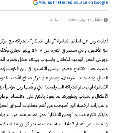
Add as Preferred Source on Google
الثلاثاء 11 يوليو 2023
السياسة
أعلنت زين عن انطلاق مُبادرة "وطن الابتكار" بالشراكة مع مركز
مع الأڤنيوز، والتي تستمر في الفت
وورش العمل اليومية للأطفال والشباب بهدف صقل وتعزيز المهارا
وشهد حفل الافتتاح حضور الرئيس التنفيذي في زين الكويت إيما
المباني وليد خالد الشريعان، ومدير عام مركز صباح الأحمد للموهب
المُبادرة أولى ثمار الشراكة الستراتيجية التي وقّعتها زين مؤخرا
الأطفال والشباب وتطويرها بما يعود بالنفع على الاقتصاد الوطن
والمهارات الرقمية التي أصبحت من أهم متطلبات أسواق العمل 
وترتكز فكرة مبادرة "وطن الابتكار" حول تقديم عدد من الدورات 
والشباب من أعمار 7-14 سنة، بحيث تستمر كل 
المختصين والخبراء من مدربي مركز صباح الأحمد للموهبة والإبدا