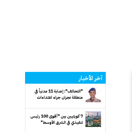
آخر الأخبار
"التحالف": إصابة 11 مدنياً في
منطقة نجران جراء اعتداءات
إرهابية حوثية
7 كويتيين بين "أقوى 100 رئيس
تنفيذي في الشرق الأوسط"