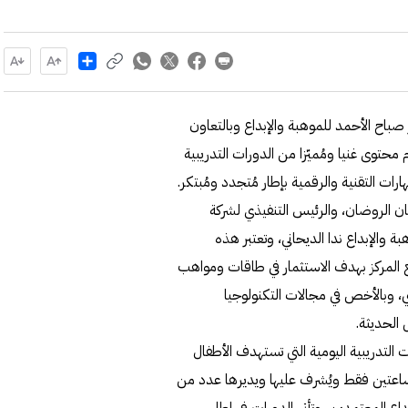
Share
 صباح الأحمد للموهبة والإبداع وبالتعاون
رة من 9-19 يوليو الجاري وتُقدّم محتوى غنيا ومُميّزا من الدورات التدريبية
ت التقنية والرقمية بإطار مُتجدد ومُبتكر.
ن الروضان، والرئيس التنفيذي لشركة
ة والإبداع ندا الديحاني، وتعتبر هذه
ً مع المركز بهدف الاستثمار في طاقات ومواهب
ي، وبالأخص في مجالات التكنولوجيا
الحديثة.
التدريبية اليومية التي تستهدف الأطفال
ورشة لمدة ساعتين فقط ويُشرف عليها ويديرها عدد من
ع المعتمدين، وتأتي الدورات في إطارٍ