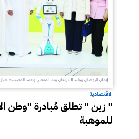
إيمان الروضان ووليد الشريعان وندا الديحاني وحمد المصيبيح خلال
الاقتصادية
" زين " تطلق مُبادرة "وطن ال
للموهبة