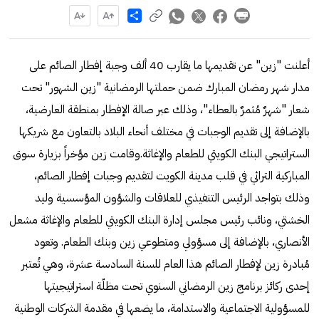
Share
أعلنت "زين" عن تقديمها ما يقارب 40 ألف وجبة إفطار الصائم على
مدار شهر رمضان المبارك ضمن حملتها الرمضانية "زين الشهور" تحت
شعار "شهرٌ مُثمرٌ بالعطاء"، وذلك عبر صالة الإفطار بمنطقة العارضية،
بالإضافة إلى تقديم الوجبات في مختلف أنحاء البلاد بالتعاون مع شريكها
الستراتيجي البنك الكويتي للطعام والإغاثة.وقامت زين مؤخراً بزيارة سوق
المباركية التراثي في قلب مدينة الكويت لتقديم وجبات إفطار الصائم،
وذلك بتواجد الرئيس التنفيذي للعلاقات والشؤون المؤسسية وليد
الخشتي، ونائب رئيس مجلس إدارة البنك الكويتي للطعام والإغاثة مشعل
الأنصاري، بالإضافة إلى مسؤولي ومتطوعي زين وبنك الطعام. وتعود
مُبادرة زين لإفطار الصائم هذا العام للسنة السادسة عشرة، وهي تُعتبر
إحدى ركائز برنامج زين الرمضاني السنوي تحت مظلّة استراتيجيتها
للمسؤولية الاجتماعية والاستدامة، ما يضعها في مقدمة الشركات الوطنية