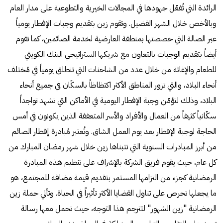
الرائدة التي تُفعّل جهودها في المجالات الخيرية والتطوعية على مدار العام
وبالأخص خلال الشهر الفضيل. وتقوم زين بتقديم وجبات الإفطار يومياً
عبر الصالة التي خصصتها بمنطقة العارضية لخدمة الصائمين، كما تقوم
أيضاً بتقديم الوجبات بالتعاون مع شريكها الستراتيجي البنك الكويتي
للطعام والإغاثة من خلال عدد من الشاحنات التي تنطلق يومياً في مُختلف
أنحاء البلاد، والتي تزور المناطق الأكثر اكتظاظاً بالسكّان في جميع أنحاء
البلاد، وذلك لتؤمّن وجبة الإفطار اليومية في الأماكن التي تشهد تواجداً
سكّانياً كثيفاً من العمال والأفراد والأسر المتعففة الذين يكونون في أمس
الحاجة لوجبة الإفطار بعد يوم العمل الشاق. وتُعتبر مُبادرة إفطار الصائم
من أبرز المبادرات السنوية التي تتبناها زين خلال شهر رمضان المبارك من
كل عام، حيث يقوم فريق الشركة بالإشراف على تنظيم هذه المبادرة
الرمضانية كجزء من التزامها المستمر بتقديم قيمة مضافة للمجتمع، هو
ما يجعلها تحرص على تناول القضايا الأكثر تأثيراً في الحياة. وتأتي حملة زين
الرمضانية "زين الشهور" لتترجم هذا التوجه، حيث تحمل معها رسالة