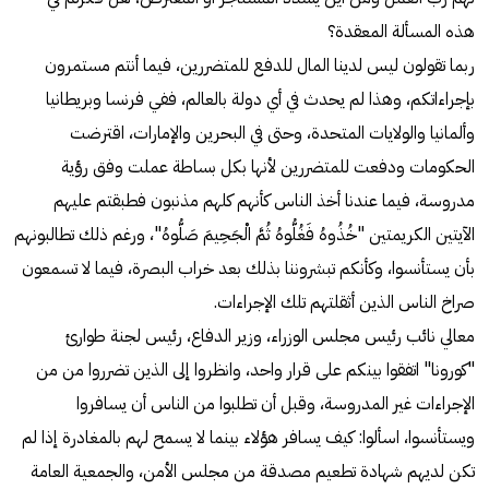
هذه المسألة المعقدة؟
ربما تقولون ليس لدينا المال للدفع للمتضررين، فيما أنتم مستمرون
بإجراءاتكم، وهذا لم يحدث في أي دولة بالعالم، ففي فرنسا وبريطانيا
وألمانيا والولايات المتحدة، وحتى في البحرين والإمارات، اقترضت
الحكومات ودفعت للمتضررين لأنها بكل بساطة عملت وفق رؤية
مدروسة، فيما عندنا أخذ الناس كأنهم كلهم مذنبون فطبقتم عليهم
الآيتين الكريمتين "خُذُوهُ فَغُلُّوهُ ثُمَّ الْجَحِيمَ صَلُّوهُ"، ورغم ذلك تطالبونهم
بأن يستأنسوا، وكأنكم تبشروننا بذلك بعد خراب البصرة، فيما لا تسمعون
صراخ الناس الذين أثقلتهم تلك الإجراءات.
معالي نائب رئيس مجلس الوزراء، وزير الدفاع، رئيس لجنة طوارئ
"كورونا" اتفقوا بينكم على قرار واحد، وانظروا إلى الذين تضرروا من من
الإجراءات غير المدروسة، وقبل أن تطلبوا من الناس أن يسافروا
ويستأنسوا، اسألوا: كيف يسافر هؤلاء بينما لا يسمح لهم بالمغادرة إذا لم
تكن لديهم شهادة تطعيم مصدقة من مجلس الأمن، والجمعية العامة