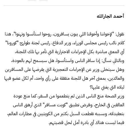
أحمد الجارالله
نقول: "لإخواننا وأخواتنا اللي يبون يسافرون، روحوا استأنسوا وتهنوا"، هذا
كلام نائب رئيس مجلس الوزراء، وزير الدفاع، رئيس لجنة طوارئ "كورونا"
أي المعني مباشرة بكل الإجراءات الاحترازية التي تأمر بها تلك اللجنة،
وبالتالي نسأل: إذا سافر الناس واستأنسوا، هل سيسمح لهم بالعودة،
وهل سيتخلى وزير عن الإجراءات التعجيزية التي يفرضها على المسافرين
والعائدين، بمعنى آخر هل اللجنة متفقة على رأي واحد، أم لكل عضو فيها
ليلاه التي يغني عليها؟
وزير الصحة منع الناس الذين لم يتطعموا من السفر، كما منع عودة
العالقين في الخارج، وفرض تطبيق "كويت مسافر" الذي أرهق الناس
بتعقيداته، وبسببه تقطعت السبل بكثير من الكويتيين في مطارات العالم،
فيما ليست هناك أي بادرة أمل لحل قضيتهم.