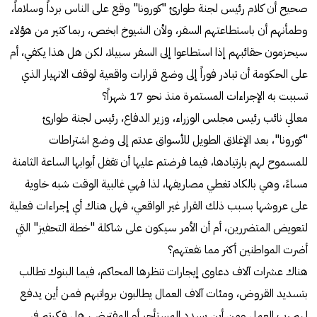
صحيح أن كلام رئيس لجنة طوارئ "كورونا" وقع على الناس برداً وسلاماً،
وطمأنهم أن باستطاعتهم السفر، ولأن الشيوخ ابخص، ربما كثير من هؤلاء
سيحزمون حقائبهم إذا استطاعوا إلى السفر سبيلا، لكن هل هذا يكفي، أم
على الحكومة أن تبادر فوراً إلى وضع قرارات واقعية لوقف الانهيار الذي
تسببت به الإجراءات المستمرة منذ نحو 17 شهراً؟
معالي نائب رئيس مجلس الوزراء، وزير الدفاع، رئيس لجنة طوارئ
"كورونا"، بعد الإغلاق الطويل للأسواق عدتم إلى وضع اشتراطات
للمسموح لهم بارتيادها، فيما فرضتم عليها أن تقفل أبوابها الساعة الثامنة
مساءً، وهي بالكاد تغطي مصاريفها، لذا فهي غالبية الوقت شبه خاوية
على عروشها بسبب ذلك القرار غير الواقعي، فهل هناك أي إجراءات فعلية
لتعويض المتضررين، أم أن الأمر سيكون على شاكلة "خطة التحفيز" التي
أضرت المواطنين أكثر مما نفعتهم؟
هناك عشرات آلاف دعاوى إيجارات تنظرها المحاكم، فيما البنوك تطالب
بتسديد القروض، ومئات آلاف العمال يطالبون برواتبهم فمن أين يدفع
لهم رب العمل ومن أين يسدد المستأجر أو المقترض، هل فكرتم في