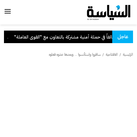
عاجل
لقوى العاملة"
.
قرار ب
الرئيسية
/
الافتتاحية
/
سافروا واستأنسوا ... وبعدها خذوه فغلوه