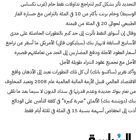
التحديد تأثر بشكل كبير لتتراجع تداولات نفط خام (غرب تكساس
الوسيط) وخام برنت بأكثر من 10 في المئة بالتزامن مع خسارة الغاز
الطبيعي لحوالي 20 في المئة من قيمته.
وقال إن أسواق النفط تأثرت إلى حد كبير بالتطورات الحاصلة على مدى
الأسابيع السابقة لانهيار بنك (سيليكون فالي) الأمريكي ما أسفر عن تراجع
أسعار العقود الآجلة ودفع المضاربين إلى الحد من تعاملاتهم قصيرة
الأجل مع تجميع عقود الشراء طويلة الأجل.
وأكد تقرير (ساكسو بانك) أن كل تلك التطورات تعيد إلى الأذهان واقع
الاقتصاد العالمي قبيل الأزمة المالية العالمية عام 2008 وتعيد المخاوف
من تعثر بنوك جديدة وعدم قدرتها في سداد الديون لا سيما بعد ما تلقى
بنك (دويتشه بنك) الألماني "ضربة كبيرة" في كلفة التأمين على الودائع
أدت إلى انخفاض أسهمه بنسبة 15 في المئة في ثلاثة أيام فقط.