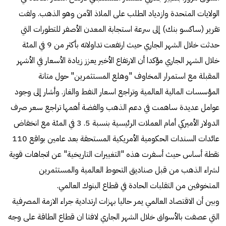
الولايات المتحدة وازدياد الطلب على الملاذ الآمن وهو الذهب. ولفت
تقرير (ساكسو بنك) إلى سرعة استجابة المعدن الأصفر للتطورات التي
حدثت خلال الشهر الجاري حيث ارتفعت تداولاته بأكثر من 9 في المئة
خلال الشهر الجاري مؤكدا أن الارتفاع الأخير يعزز زيادة الأسعار في الأشهر
المقبلة مع استمرار المخاوف "وهلع المستثمرين" حول متانة
المؤسسات المالية العالمية وتراجع اسعار النفط والغاز. وأشار إلى وجود
عوامل عديدة ساهمت في دعم الذهب والفضة أهمها تراجع سعر صرف
الدولار الأميركي أمام العملات الرئيسية بنسبة 5. 3 في المئة مع انخفاض
عائدات السندات الحكومية الأمريكية المستحقة بعد عامين بواقع 110
نقطة أساس حيث أسفرت هذه "التغييرات التاريخية" عن اتجاهات قوية
لشراء الذهب من قبل صناديق التحوط العالمية والمستثمرين
المتخوفين من التقلبات الحادة في قطاع البنوك العالمي.
وبين أن الاقتصاد العالمي يمر حاليا بهزات ارتدادية جراء الازمة المصرفية
التي عصفت بالأسواق خلال الشهر الجاري لافتا ان قطاع الطاقة على وجه