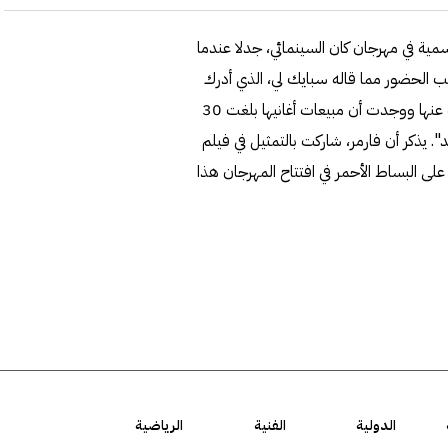
سمية في مهرجان كان السينمائي، جدلا عندما
ضب الحضور مما قاله سبايك لي، الذي أدرك
فداحة إجابته، فاستدرك بعدها: "لا أريد أن أكذب لكنني تحريت عنها ووجدت أن مبيعات أغانيها بلغت 30
 هائل، واليوم بلغت 30 مليون وواحد". يذكر أن فارمر، شاركت بالتمثيل في فيلم
ما أطلت على البساط الأحمر في افتتاح المهرجان هذا
الدولية
الفنية
الرياضية