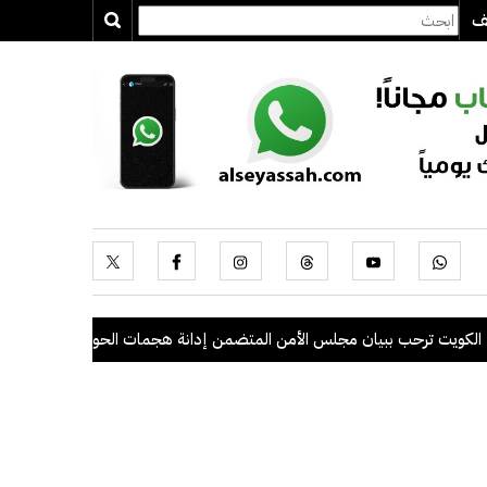
يف
ت ترحب ببيان مجلس الأمن المتضمن إدانة هجمات الحوثيين على السعودية وا