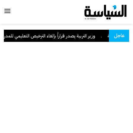
عاجل
ان السعودية
.
وزير التربية يصدر قراراً بإلغاء الترخيص التعليمي للمدرسة ال