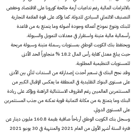
بالالتزامات المالية رغم تداعيات أزمة جائحة كورونا على الاقتصاد وخفض
التصنيف الائتماني السيادي للدولة. كما يؤكد على قوة العلامة التجارية
للبنك وتنوع نموذج أعماله وجودة أصوله وما يتمتع به من قاعدة
رأسمالية مالية متينة واستقرار في معدلات التمويل والسيولة.
ويحتفظ بنك الكويت الوطني بمستويات رسملة متينة وسيولة مريحة
حيث يبلغ معدل كفاية رأس المال 18.2 % متجاوزاً الحد الأدنى
للمستويات التنظيمية المطلوبة.
وقد نجح البنك في تسعير أحدث إصداراته من السندات لتأتي بين الأدنى
على مستوى البنوك التقليدية في المنطقة ما يعكس الإقبال الكبير من
المستثمرين العالميين رغم الظروف الاستثنائية الراهنة ويؤكد على ريادة
البنك وما يتمتع به من مكانة ائتمانية قوية تمكنه من جذب المستثمرين
على المستوى الدولي.
وسجل بنك الكويت الوطني أرباحاً صافية بقيمة 160.8 مليون دينار عن
فترة الستة أشهر الأولى من العام 2021 والمنتهية في 30 يونيو 2021