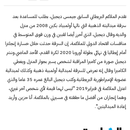
تقدم الملاكم البريطاني السابق جيمس ديجيل، بطلب للمساعدة بعد
سرقة ميداليته الذهبية التي نالها أولمبياد بكين 2008 من منزل
والديه.وقال ديجيل، الذي أحرز أيضا لقبين في وزن فوق المتوسط في
منافسات الاتحاد الدولي للملاكمة، إن السرقة حدثت خلال خسارة إنجلترا
أمام إيطاليا في نهائي بطولة أوروبا 2020 لكرة القدم، الأحد الماضي.ونشر
ديجيل صورة من كاميرا المراقبة لشخص يسير بجوار المنزل ويغطي
الكاميرا وقال إنه تعرض للسرقة لميدالية أولمبية ذهبية وكذلك لميدالية
عضوية الإمبراطورية البريطانية.وكتب ديجيل البالغ عمره 35 عاما والذي
اعتزل الملاكمة في فبراير2019 "ليس لهما قيمة لأي شخص آخر غيري،
وهما إنجازان من أفضل ما حققته في مسيرتي بالملاكمة. أنا حزين وأريد
إعادة الميداليتين".