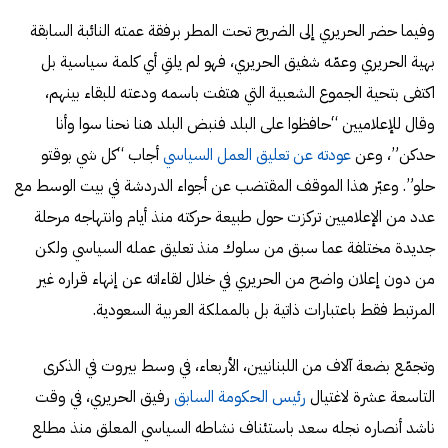
وفيما حضر الحريري إلى الضريح تحت المطر برفقة عمته النائبة السابقة
بهية الحريري وعمّه شفيق الحريري، فهو لم يلقِ أي كلمة سياسية بل
اكتفى بتحية الجموع الشعبية التي هتفت باسمه ودعته للبقاء بينهم،
وقال للإعلاميين “حافظوا على البلد فنبض البلد هنا نحنا سوا وأنا
حدكن”، وعن
عودته عن تعليق العمل السياسي
أجاب “كل شي بوقتو
حلو”. وعبّر هذا الموقف المقتضب عن أجواء الدردشة في بيت الوسط مع
عدد من الإعلاميين تركزت حول طبيعة حركته منذ أيام وانتهاجه مرحلة
جديدة مختلفة عما سبق من سلوك منذ تعليق عمله السياسي ولكن
من دون إعلان واضح من الحريري في خلال لقاءاته عن إنهاء قراره غير
المرتبط فقط باعتبارات ذاتية بل بالمملكة العربية السعودية.
وتجمّع بضعة آلاف من اللبنانيين، الأربعاء، في وسط بيروت في الذكرى
التاسعة عشرة لاغتيال
رئيس الحكومة السابق
رفيق الحريري، في وقت
ناشد أنصاره نجله سعد باستئناف نشاطه السياسي المعلق منذ مطلع