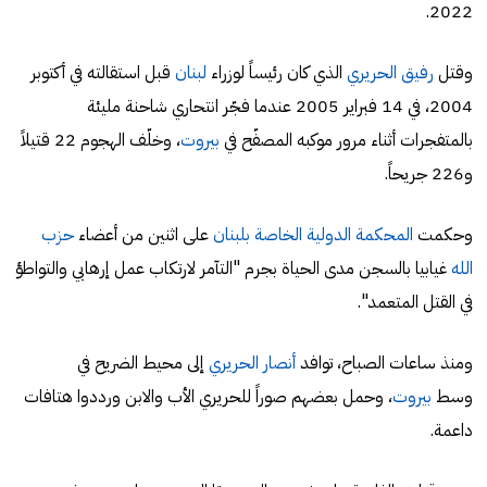
2022.
وقتل
رفيق الحريري
الذي كان رئيساً لوزراء
لبنان
قبل استقالته في أكتوبر
2004، في 14 فبراير 2005 عندما فجّر انتحاري شاحنة مليئة
بالمتفجرات أثناء مرور موكبه المصفّح في
بيروت
، وخلّف الهجوم 22 قتيلاً
و226 جريحاً.
وحكمت
المحكمة الدولية الخاصة بلبنان
على اثنين من أعضاء
حزب
الله
غيابيا بالسجن مدى الحياة بجرم "التآمر لارتكاب عمل إرهابي والتواطؤ
في القتل المتعمد".
ومنذ ساعات الصباح، توافد
أنصار الحريري
إلى محيط الضريح في
وسط
بيروت
، وحمل بعضهم صوراً للحريري الأب والابن ورددوا هتافات
داعمة.