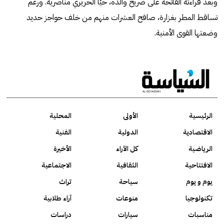
وبعد قراءته الفاتحة على ضريح والده، حيّا الحريري مناصريه. ورغم
تساقط المطر بغزارة، صافح العشرات منهم من خلف حواجز حديد
وضعتها القوى الأمنية.
الرئيسية
الأولى
المحلية
الاقتصادية
الدولية
الفنية
الرياضية
كل الآراء
الأخيرة
الافتتاحية
الثقافية
الاجتماعية
يوم و يوم
سياحة
تراث
تكنولوجيا
منوعات
آراء طلابية
مناسبات
سيارات
دراسات