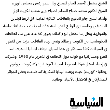
الشيخ مشعل الأحمد الجابر الصباح والى سمو رئيس مجلس الوزراء
الشيخ الدكتور محمد صباح السالم الصباح وإلى شعب الكويت الوفي.
وأشاد الشيخ جابر الدعيج بالعلاقات الثنائية المتينة التي تربط البلدين
الصديقين وبالمستوى الرفيع الذي بلغته هذه العلاقات خاصة الاقتصادية
والتجارية. وقال إننا نحتفل اليوم كذلك بمرور 60 عاما على بدء العلاقات
الدبلوماسية بين الكويت وايطاليا وتمنى لهذه العلاقات مزيدا من التطور
في المجالات كافة مستذكرا في هذا السياق موقف ايطاليا المشرف ضد
الغزو ومشاركتها مع قوات دول التحالف في التحرير عام 1990. وشاركت
في إحياء الحفل شركة الخطوط الجوية الكويتية وشركة (كويت بتروليوم
إيطاليا - كيوايت) حيث وزعت الهدايا التذكارية كما قدمت بعض الجوائز
للمشاركين في الاحتفال بالأعياد الوطنية.