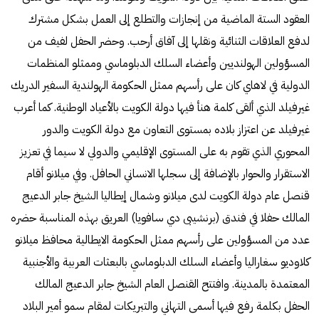
العقود الستة الماضية من إنجازات والتطلع إلى العمل بشكل مشترك
لدفع العلاقات الثنائية ونقلها إلى آفاق أرحب. وحضر الحفل لفيف من
المسؤولين الهولنديين وأعضاء السلك الدبلوماسي وممثلو المنظمات
الدولية في لاهاي كان على رأسهم ممثل الحكومة الهولندية السفير الدريك
غيرفيلد الذي ألقى كلمة هنأ فيها دولة الكويت بالأعياد الوطنية. كما أعرب
غيرفيلد عن اعتزاز بلاده بمستوى التعاون مع دولة الكويت والدور
المحوري الذي تقوم به على المستوى الإقليمي والدولي لا سيما في تعزيز
الاستقرار والحوار بالإضافة إلى سجلها الانساني الحافل. وفي ميلانو أقام
قنصل عام دولة الكويت لدى ميلانو وشمال إيطاليا الشيخ جابر الدعيج
المالك حفلا في فندق (برنشيبى دي سافويا) العريق بهذه المناسبة حضره
عدد من المسؤولين على رأسهم ممثل الحكومة الايطالية محافظ ميلانو
كلاوديو سغاراليا وأعضاء السلك الدبلوماسي بالبعثات العربية والأجنبية
المعتمدة بالمدينة. وافتتح القنصل العام الشيخ جابر الدعيج المالك
الحفل بكلمة رفع فيها أسمى التهاني والتبريكات لمقام سمو أمير البلاد