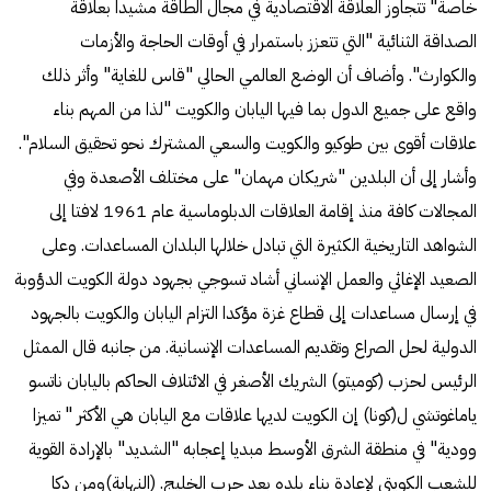
خاصة" تتجاوز العلاقة الاقتصادية في مجال الطاقة مشيدا بعلاقة
الصداقة الثنائية "التي تتعزز باستمرار في أوقات الحاجة والأزمات
والكوارث". وأضاف أن الوضع العالمي الحالي "قاس للغاية" وأثر ذلك
واقع على جميع الدول بما فيها اليابان والكويت "لذا من المهم بناء
علاقات أقوى بين طوكيو والكويت والسعي المشترك نحو تحقيق السلام".
وأشار إلى أن البلدين "شريكان مهمان" على مختلف الأصعدة وفي
المجالات كافة منذ إقامة العلاقات الدبلوماسية عام 1961 لافتا إلى
الشواهد التاريخية الكثيرة التي تبادل خلالها البلدان المساعدات. وعلى
الصعيد الإغاثي والعمل الإنساني أشاد تسوجي بجهود دولة الكويت الدؤوبة
في إرسال مساعدات إلى قطاع غزة مؤكدا التزام اليابان والكويت بالجهود
الدولية لحل الصراع وتقديم المساعدات الإنسانية. من جانبه قال الممثل
الرئيس لحزب (كوميتو) الشريك الأصغر في الائتلاف الحاكم باليابان ناتسو
ياماغوتشي ل(كونا) إن الكويت لديها علاقات مع اليابان هي الأكثر " تميزا
وودية" في منطقة الشرق الأوسط مبديا إعجابه "الشديد" بالإرادة القوية
للشعب الكويتي لإعادة بناء بلده بعد حرب الخليج. (النهاية)ومن دكا