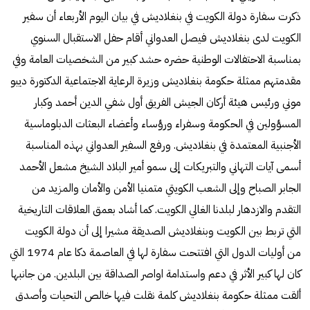
ذكرت سفارة دولة الكويت في بنغلاديش في بيان اليوم الأربعاء أن سفير
الكويت لدى بنغلاديش فيصل العدواني أقام حفل الاستقبال السنوي
بمناسبة الاحتفالات الوطنية حضره حشد كبير من الشخصيات العامة وفي
مقدمتهم ممثلة حكومة بنغلاديش وزيرة الرعاية الاجتماعية الدكتورة ديبو
موني ورئيس هيئة أركان الجيش الفريق أول شفي الدين أحمد وكبار
المسؤولين في الحكومة وسفراء ورؤساء وأعضاء البعثات الدبلوماسية
الأجنبية المعتمدة في بنغلاديش. ورفع السفير العدواني بهذه المناسبة
أسمى آيات التهاني والتبريكات إلى سمو أمير البلاد الشيخ مشعل الأحمد
الجابر الصباح وإلى الشعب الكويتي متمنيا الأمن والأمان والمزيد من
التقدم والازدهار لبلدنا الغالي الكويت. كما أشاد بعمق العلاقات التاريخية
التي تربط بين الكويت وبنغلاديش الصديقة مشيرا إلى أن دولة الكويت
من أوليات الدول التي افتتحت سفارة لها في العاصمة دكا عام 1974 التي
كان لها كبير الأثر في دعم واستدامة اواصر الصداقة بين البلدين. من جانبها
ألقت ممثلة حكومة بنغلاديش كلمة نقلت فيها خالص التحيات وأصدق