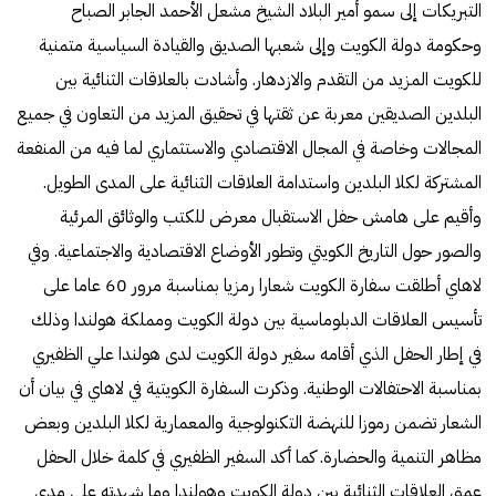
التبريكات إلى سمو أمير البلاد الشيخ مشعل الأحمد الجابر الصباح
وحكومة دولة الكويت وإلى شعبها الصديق والقيادة السياسية متمنية
للكويت المزيد من التقدم والازدهار. وأشادت بالعلاقات الثنائية بين
البلدين الصديقين معربة عن ثقتها في تحقيق المزيد من التعاون في جميع
المجالات وخاصة في المجال الاقتصادي والاستثماري لما فيه من المنفعة
المشتركة لكلا البلدين واستدامة العلاقات الثنائية على المدى الطويل.
‏وأقيم على هامش حفل الاستقبال معرض للكتب والوثائق المرئية
والصور حول التاريخ الكويتي وتطور الأوضاع الاقتصادية والاجتماعية. وفي
لاهاي أطلقت سفارة الكويت شعارا رمزيا بمناسبة مرور 60 عاما على
تأسيس العلاقات الدبلوماسية بين دولة الكويت ومملكة هولندا وذلك
في إطار الحفل الذي أقامه سفير دولة الكويت لدى هولندا علي الظفيري
بمناسبة الاحتفالات الوطنية. وذكرت السفارة الكويتية في لاهاي في بيان أن
الشعار تضمن رموزا للنهضة التكنولوجية والمعمارية لكلا البلدين وبعض
مظاهر التنمية والحضارة. كما أكد السفير الظفيري في كلمة خلال الحفل
عمق العلاقات الثنائية بين دولة الكويت وهولندا وما شهدته على مدى