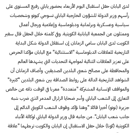
لدى اليابان حفل استقبال اليوم الأربعاء بحضور ياباني رفيع المستوى على
رأسهم وزير الدولة للشؤون الخارجية الياباني تسوجي كيوتو وشخصيات
سياسية وعسكرية وبرلمانية ودبلوماسية وإعلامية ورجال أعمال
وممثلون عن الجمعية اليابانية الكويتية. وفي كلمته خلال الحفل قال سفير
الكويت لدى اليابان سامي الزمانان إن استقلال الدولة شكل البداية
التاريخية للعلاقات الدبلوماسية "الاستثنائية" مع اليابان مؤكدا الحرص
على تعزيز العلاقات الثنائية لمواجهة التحديات التي يشهدها العالم
والمحافظة على مصالح شعبي البلدين الصديقين. وأضاف الزمانان أن
الشواهد التاريخية الدالة على روابط الصداقة بين شعبي البلدين "كثيرة"
والمواقف الإنسانية المشتركة "متعددة" معربا في الوقت ذاته عن خالص
التعازي إلى الشعب الياباني وأسر ضحايا الزلزال المدمر الذي ضرب شبه
جزيرة (نوتو) أخيرا قائلا "وهنا نؤكد وقوف الشعب الكويتي الدائم إلى
جانب شعب اليابان". من جانبه قال وزير الدولة الياباني لوكالة الأنباء
الكويتية (كونا) خلال حفل الاستقبال إن اليابان والكويت تربطهما "علاقة