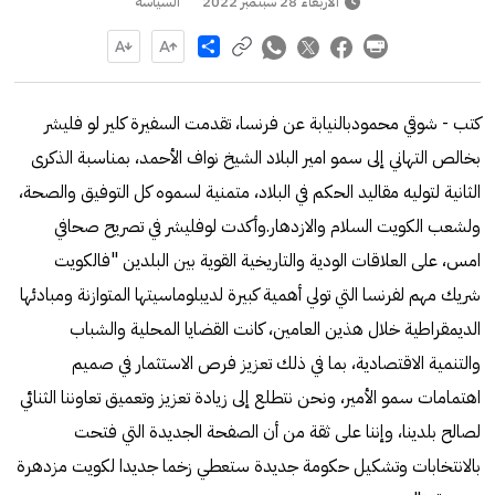
الأربعاء 28 سبتمبر 2022
السياسة
Share
كتب - شوقي محمودبالنيابة عن فرنسا، تقدمت السفيرة كلير لو فليشر
بخالص التهاني إلى سمو امير البلاد الشيخ نواف الأحمد، بمناسبة الذكرى
الثانية لتوليه مقاليد الحكم في البلاد، متمنية لسموه كل التوفيق والصحة،
ولشعب الكويت السلام والازدهار.وأكدت لوفليشر في تصريح صحافي
امس، على العلاقات الودية والتاريخية القوية بين البلدين "فالكويت
شريك مهم لفرنسا التي تولي أهمية كبيرة لديبلوماسيتها المتوازنة ومبادئها
الديمقراطية خلال هذين العامين، كانت القضايا المحلية والشباب
والتنمية الاقتصادية، بما في ذلك تعزيز فرص الاستثمار في صميم
اهتمامات سمو الأمير، ونحن نتطلع إلى زيادة تعزيز وتعميق تعاوننا الثنائي
لصالح بلدينا، وإننا على ثقة من أن الصفحة الجديدة التي فتحت
بالانتخابات وتشكيل حكومة جديدة ستعطي زخما جديدا لكويت مزدهرة