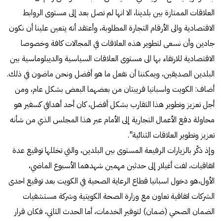
العلاقات الممتازة بين بلدينا، الا انها لم تصل بعد إلى مستوى الروابط
الاقتصادية والى الأرقام التجارة المطلوبة، وأعتقد أنه يتعين علينا أن نكون
جادين وأن نسعى لتطوير هذه العلاقات في المجالات كافة وخصوصا
الاقتصادية للارتقاء بها الى مستوى العلاقات السياسية والديبلوماسية بين
البلدين الصديقين، ويمكننا أن نفعل ما هو أفضل ونحن ماضون في ذلك.
أضاف: الكويت واسبانيا قريبتان من بعضهما البعض بشكل عام، ومن
أجل تعزيز وتطوير هذا التقارب بشكل أفضل، كان أحد أهدافي كسفير هو
محاولة دفع الأعمال التجارية إلى الأمام عبر هذا المجلس الذي من شأنه
تعزيز وتطوير العلاقات الثنائية".
وإذ ذكّر بالزيارات الرفيعة المستوى بين البلدين، والتي تخللها توقيع عدة
اتفاقيات، لفت أغيلار إلى حدثين مهمين شهدهما الأسبوع الماضي،
الأول،هو دخول اسبانيا قطاع الرعاية الصحية في الكويت بعد توقيع احدى
الشركات اتفاقية تعاون مع وزارة الصحة الكويتية وشركة مستشفيات
الضمان الصحي (ضمان) لتوفير الخدمات، أما الحدث الثاني، فكان قرار