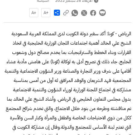
الأربعاء 28 سبتمبر 2022
السياسة
Share
الرياض - كونا: أكد سفير دولة الكويت لدى المملكة العربية السعودية
الشيخ علي الخالد أهمية اجتماعات اللجان الوزارية الخليجية في اتخاذ
القرارات وبناء الخطط والستراتيجيات بما يخدم مصالح دول وشعوب
الخليج. جاء ذلك في تصريح أدلى به لوكالة (كونا) على هامش مأدبة عشاء
أقامها على شرف وزير التجارة والصناعة وزير الشؤون الاجتماعية والتنمية
المجتمعية فهد الشريعان والوفد المرافق له أول من أمس بمناسبة
مشاركته في اجتماع اللجنة الوزارية لوزراء الشؤون والتنمية الاجتماعية
بدول مجلس التعاون الخليجي في الرياض. وأشاد الشيخ علي الخالد بما
تم مناقشته وطرحه من بنود خلال الاجتماع، والتي تخدم شرائح المجتمع
ككل من ذوي الاحتياجات الخاصة والطفل والمرأة وكبار السن والأسرة
التي تعتبر لبنة الأساس للمجتمع والدولة.وقال إن مشاركة الكويت في