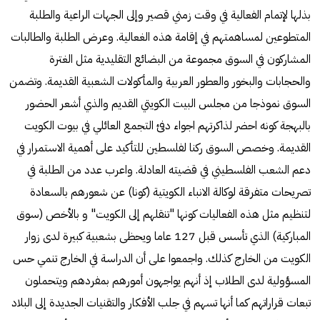
بذلها لإتمام الفعالية في وقت زمني قصير وإلى الجهات الراعية والطلبة
المتطوعين لمساهمتهم في إقامة هذه الغعالية. وعرض الطلبة والطالبات
المشاركون في السوق مجموعة من البضائع التقليدية مثل الغترة
والحجابات والبخور والعطور العربية والمأكولات الشعبية القديمة. وتضمن
السوق نموذجا من مجلس البيت الكويتي القديم والذي أشعر الحضور
بالبهجة كونه احضر لذاكرتهم اجواء دفئ التجمع العائلي في بيوت الكويت
القديمة. وخصص السوق ركنا لفلسطين للتأكيد على أهمية الاستمرار في
دعم الشعب الفلسطيني في قضيته العادلة. واعرب عدد من الطلبة في
تصريحات متفرقة لوكالة الانباء الكويتية (كونا) عن شعورهم بالسعادة
لتنظيم مثل هذه الفعاليات كونها "تنقلهم إلى الكويت" و بالأخص (سوق
المباركية) الذي تأسس قبل 127 عاما ويحظى بشعبية كبيرة لدى زوار
الكويت من الخارج كذلك. واجمعوا على أن الدراسة في الخارج تنمي حس
المسؤولية لدى الطلاب إذ أنهم يواجهون أمورهم بمفردهم ويتحملون
تبعات قراراتهم كما أنها تسهم في جلب الأفكار والتقنيات الجديدة إلى البلاد