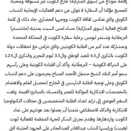
إقامة نموذج من (سوق المباركية) خارج الكويت غير مسبوقة ومحببة
للجميع مؤكدا أن السفارة لا تتوانى عن دعم الفعاليات الإيجابية للشباب
الكويتي والتي تعكس ثقافة الكويت ووجهها الحضاري. جاء ذلك في كلمة
افتتاح فعالية (سوق المباركية) مساء امس السبت بمدينة (مانشستر)
البريطانية وتستمر ليومين برعاية سفارة الكويت في المملكة المتحدة
وبمشاركة عدد كبير من الطلبة الكويتيين والتي تتزامن مع احتفالات دولة
الكويت بالذكرى ال63 للعيد الوطني وال33 ليوم التحرير والذكرى ال125
على الشراكة الكويتية – البريطانية. وأكد أن القيادة الكويتية وعلى رأسهم
سمو أمير البلاد الشيخ مشعل الأحمد الصباح يحرصون على دعم الشباب
الكويتي وعلى توجيه الطلبة الدارسين في الخارج لتحصيل العلم والاهتمام
بالتخصصات الابتكارية المواكبة للعصر والتمسك بالمبادئ القيمة. ولفت
السفير العوضي إلى تزايد اعداد الطلبة المتخصصين في مجالات التكنولوجيا
الابتكارية والذكاء الاصطناعي متمنيا أن يعملوا بعد عودتهم على نماء
الكويت وازدهارها. وتقدم بجزيل الشكر للجهة المنظمة للفعالية (يوث
ايفينت) ورئيسها الشاب عبدالقادر العبدالجادر على الجهود الحثيثة التي