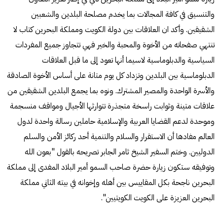
والتنسيق في كافة المجالات بما يخدم مصلحة البلدين والشعبين
الشقيقين. وأكد ان العلاقات بين دولة الكويت ومملكة البحرين كتاب لا
تنتهي صفحاته من الأخوة والمحبة والخير فهي تتجاوز جميع المفردات
السياسية والدبلوماسية لاسيما أنها تعود إلى ما قبل العلاقات
الدبلوماسية بين البلدين وتزداد كل يوم متانة على أساس الأخوة الصادقة
والأسرة الواحدة والمصير المشترك. ونوه بما يجمع البلدين الشقيقين من
علاقات متينة وثوابت راسخة متجذرة تتوارثها الأجيال ومواقف منسجمة
وموحدة لدعم القضايا العربية والإسلامية حاملين رسالة واحدة لدول
العالم مفادها أن الاستقرار والسلام والتنمية أحد ركائز الأمن والسلم
الدوليين. وختم السفير الشيخ ثامر الجابر تصريحه بالقول "بعون الله
وتوفيقه ستكون زيارة حضرة صاحب السمو أمير البلاد المفدى إلى مملكة
البحرين ناجحة بكل المقاييس بين أهله وإخوانه في بيته الثاني مملكة
البحرين العزيزة على الكويت الكويتيين".