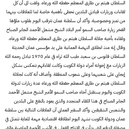
السلطان هيثم بن طارق المعظم حفظه الله ورعاه. ولفت الى أن كل
لقاءات وزيارات قيادتي البلدين تحظى بأهمية خاصة لما للعلاقات بينهما
من تميز وخصوصية. وأكد أن سلطنة عمان تترقب اليوم بقلوب ملؤها
الفخر زيارة صاحب السمو أمير البلاد الشيخ مشعل الأحمد الجابر الصباح
ولقاءه بأخيه جلالة السلطان هيثم بن طارق المعظم حفظه الله ورعاه.
وقال إنه منذ انطلاق النهضة العمانية على يد مؤسس عمان الحديثة
السلطان قابوس بن سعيد طيب الله ثراه في عام 1970 تبادل رحمه الله
الزيارات مع إخوانه أمراء دولة الكويت وكانت لقاءاتهم تنعكس بشكل
إيجابي على شعبيهما وعلى شعوب المنطقة. وأضاف أنه كانت لجلالة
السلطان هيثم بن طارق المعظم حفظه الله ورعاه عدة زيارات لدولة
الكويت واليوم يستقبل أخاه صاحب السمو الأمير الشيخ مشعل الأحمد
الجابر الصباح في هذا اللقاء المتجدد والذي يعود بالنفع على البلدين
والشعبين الشقيقين. وأكد السفير العماني أن العلاقات الثنائية بين سلطنة
عمان ودولة الكويت تشهد اليوم انطلاقة اقتصادية مهمة للغاية تتمثل في
مصفاة الدقم التي بدأت في الإنتاج الفعلي في الأشهر الأخيرة الماضية والتي