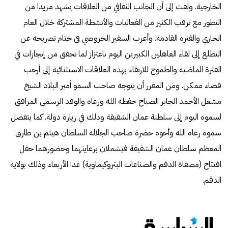
الخارجية. ولفت إلى أن الجانب الثقافي من العلاقات يشهد مزيدا من
التطور مع ترقب الكثير من الفعاليات والأنشطة المشتركة خلال العام
الجاري والفترة القادمة. وأعرب السفير الخروصي في ختام تصريحه عن
التطلع إلى لقاء العاهلين الكبيرين اليوم باعتزاز لما تحقق من إنجازات في
الفترة الماضية والطموح للارتقاء بهذه العلاقات الاستثنائية إلى أرحب
فضاء ممكن. ومن المقرر أن يتوجه صاحب السمو أمير البلاد الشيخ
مشعل الأحمد الجابر الصباح حفظه الله ورعاه والوفد الرسمي المرافق
لسموه اليوم إلى سلطنة عمان الشقيقة وذلك في زيارة دولة. كما يتفضل
سموه رعاه الله وأخوه حضرة صاحب الجلالة السلطان هيثم بن طارق
المعظم سلطان عمان الشقيقة فيشملان برعايتهما وحضورهما حفل
افتتاح (مصفاة الدقم والصناعات البتروكيماوية) غدا الأربعاء وذلك بولاية
الدقم.