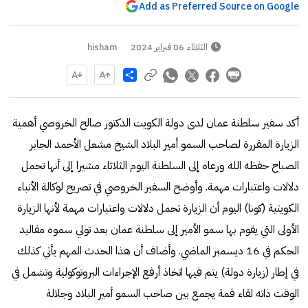
Add as Preferred Source on Google
الثلاثاء 06 فبراير 2024
hisham
Share
أكد سفير سلطنة عمان لدى دولة الكويت الدكتور صالح الخروصي أهمية
الزيارة المقررة لصاحب السمو أمير البلاد الشيخ مشعل الأحمد الجابر
الصباح حفظه الله ورعاه إلى السلطنة اليوم الثلاثاء مشيرا إلى أنها تحمل
دلالات واعتبارات مهمة. وأوضح السفير الخروصي في تصريح لوكالة الأنباء
الكويتية (كونا) اليوم أن الزيارة تحمل دلالات واعتبارات مهمة لأنها الزيارة
الأولى التي يقوم بها سمو الأمير إلى سلطنة عمان بعد تولي سموه مقاليد
الحكم في 16 ديسمبر الماضي. وأضاف أن هذا الحدث المهم يأتي كذلك
في إطار (زيارة دولة) يتم فيها اتخاذ أرفع الإجراءات البروتوكولية وتشمل في
الوقت ذاته لقاء قمة يجمع بين صاحب السمو أمير البلاد وجلالة