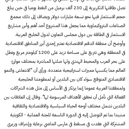
تصل طاقتها التكريرية إلى 230 ألف برميل من النفط يوميا في حين يبلغ
حجم الاستثمار فيها نحو تسعة مليارات دولار ويضاف إلى ذلك مجمع
الصناعات البتروكيماوية مما يجعل هذا المشروع أحد أهم وأبرز مشاريع
الاستثمار في الطاقة بين دول مجلس التعاون لدول الخليج العربية.
وأوضح أن منطقة الدقم الاقتصادية تعتبر إحدى أبرز المناطق الاقتصادية
في المنطقة وهي تتربع على مساحة تزيد على 1200 كيلومتر مربع وتطل
على بحر العرب والمحيط الهندي ولها صلتها المباشرة بمختلف موانئ
العالم مما يكسبها مميزات استراتيجية متعددة. ورأى أن "الانتعاش والنمو
الاقتصادي المتوقع سواء كان بين البلدين أو لمنظومتنا الخليجية
ولمنطقتنا العربية عموما إنما يرتكز في الأساس إلى مثل هذه الشراكات
الفعالة التي نأمل أن تحقق الأهداف المرسومة لها". وقال إن العلاقات بين
البلدين تشمل مختلف أوجه الحياة السياسية والاقتصادية والثقافية
مشيدا بما تم التوصل إليه في الدورة التاسعة للجنة العمانية - الكويتية
المشتركة التي عقدت في مسقط في مارس الماضي برعاية وإشراف وزيري