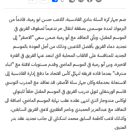
‏ضم جهاز كرة السلة بنادي القادسية، اللاعب حسن ابو رمية، قادماً من
اليرموك لمدة موسمين بصفقة انتقال حر تدعيماً لصفوف الفريق في
الموسم المقبل، ويأتي التعاقد مع أبو رمية ضمن سعي "الاصفر" إلى
تجديد دماء الفريق بأفضل اللاعبين وذلك من أجل العودة بالموسم
الجديد للمنافسة على الالقاب المحلية التي ابتعد عنها الفريق في الفترة
الاخيرة، وبرز أبو رمية في الموسم الماضي وقدم مستويات لافتة مع "انباء
مشرف" بعدما قاده فريقه لنهائي كأس الاتحاد ما دفع إدارة القادسية إلى
الاستعانة بخدماته.‏وكان جهاز سلة الأصفر، قد تعاقد مع المدرب التونسي
قاسم الورشفاني لتولي تدريب الفريق في الموسم المقبل خلفاً لليتواني
لوكاس مندوجاز الذي انتهى عقده عقب نهاية الموسم الماضي، اضافة الى
التعاقد مع عبدالعزيز الحميدي وناصر الظفيري لاعبي الفريق السابقين،
وكذلك لاعب كاظمة السابق محمد اشكناني الى جانب تجديد عقد بدر
العتيبي.