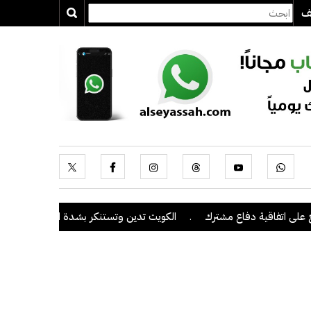
يف
ى اتفاقية دفاع مشترك
.
الكويت تدين وتستنكر بشدة اعتداءات ميليشيا ا