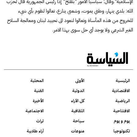
الإسلامية".وقال: سياسياً الامور "بتفتح" إذا رئيس الجمهورية قال لحزب
الله: بلدي ينهار، وطني يموت، وشعبي ينازع، تعالوا لنقوم بأي شيء
للخروج من هذه المأساة وتعالوا لنعود الى تحييد لبنان ومعالجة السلاح
الغير الشرعي ولا يوجد أي حل سوى بهذا الامر.
الرئيسية
الأولى
المحلية
الاقتصادية
الدولية
الفنية
الرياضية
كل الآراء
الأخيرة
الافتتاحية
الثقافية
الاجتماعية
يوم و يوم
سياحة
تراث
تكنولوجيا
منوعات
آراء طلابية