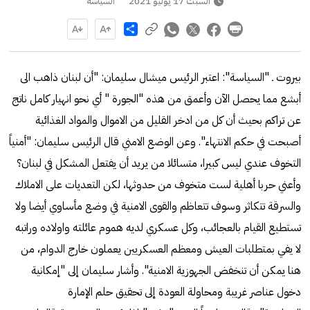
السبت 17 يوليو 2021
السياسة
Share
بيروت ـ "السياسة": اعتبر الرئيس ميشال سليمان: "أن لبنان ذاهب الى
أبشع مما يحصل الآن وأعمق من هذه "الجورة " أي نحو انهيار كامل ناتج
عن تراكم بحيث أن كل من ادخر القليل من الاموال والمواد الغذائية
أصبحت في حكم الانتهاء". وعن الوضع الامني قال الرئيس سليمان: "أمنياً
التخوف عندي ليس كبيرا، متسائلا من يريد أن يفتعل المشكل في لبنان؟
وأعني حربا أهلية لست متخوف من حدوثها، لكن التعديات على الاملاك
والسرقة تتكاثر وسوف تتعاظم والقوى الامنية في وضع مأساوي أيضا ولا
تستطيع القيام بالعجائب، وكل عسكري لديه هموم عائلته واولاده وراتبه
لا يفي بمتطلبات العيش ومعظم العسكريين يعملون خارج الدوام، من
هنا يمكن أن تنخفض الجهوزية الامنية". وأشار سليمان إلى "إمكانية
دخول عناصر غريبة ومحاولة العودة إلى تحقيق حلم الإمارة