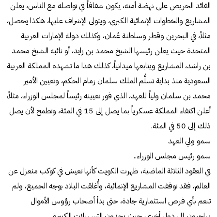
القائد الحريص على نهضة أمته، يكون شفافاً في تواصله مع الناس، يعلن
المشاريع والخطوات الإنمائية الكبرى، ويتولى الإشراف عليها، هكذا يحصل،
مثلاً، في البحرين وقطر وسلطنة عُمان، وكذلك دولة الإمارات العربية
المتحدة حيث يعلن رئيسها الشيخ محمد بن زايد، أو نائبه الشيخ محمد
بن راشد، المشاريع ويتابعها ميدانياً، كذلك هذا ما تشهده المملكة العربية
السعودية منذ بداية تسلُّم الملك سلمان زمام الحكم، وتعيين الأمير
محمد بن سلمان ولياً للعهد، الذي فور تعيينه رئيساً لمجلس الوزراء، مثلاً،
أعلن اكتفاء المملكة عسكرياً بما يصل إلى 15 في المئة، وتطمح لأن يصل
ذلك إلى 50 في المئة.
سمو ولي العهد
سمو رئيس مجلس الوزراء..
في العقود الثلاثة الماضية، ظهرت الكويت كأنها تعيش في كوكب منعزل عن
العالم، فقد توقفت المشاريع الإنمائية، وأُغلقت البلاد بوجه الجميع، ولم
تنعم بأي فرص استثمارية جادة، حتى بدأ أصحاب رؤوس الأموال
يهاجرون إلى دول أخرى، حيث يجدون التسهيلات الكبيرة.