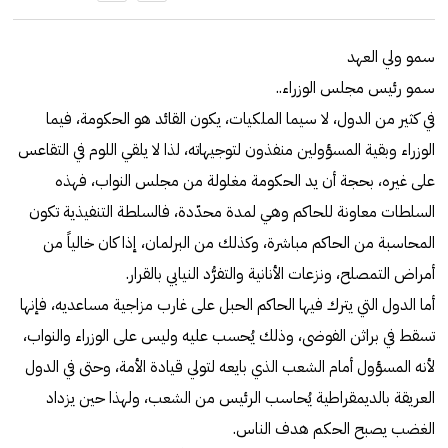
سمو ولي العهد
سمو رئيس مجلس الوزراء..
في كثير من الدول، لا سيما الملكيات، يكون القائد هو الحكومة، فيما
الوزراء وبقية المسؤولين منفذون لتوجيهاته، لذا لا يلقي اللوم في التقاعس
على غيره، بحجة أن يد الحكومة مغلولة من مجلس النواب، فهذه
السلطات معاونة للحاكم وهي لمدة محدّدة، فالسلطة التنفيذية تكون
المحاسبة من الحاكم مباشرة، وكذلك من البرلمان، إذا كان خالياً من
أمراض التمصلح، ونزعات الأنانية والتفرُّد النيابي بالقرار.
أما الدول التي يترك فيها الحاكم الحبل على غارب مزاجية مساعديه، فإنها
تسقط في براثن الفوضى، وذلك يُحسب عليه وليس على الوزراء والنواب،
لأنه المسؤول أمام الشعب الذي بايعه لتولي قيادة الأمة، وحتى في الدول
العريقة بالديمقراطية يُحاسب الرئيس من الشعب، ولهذا حين يزداد
الغضب يصبح الحكم هدف الناس.