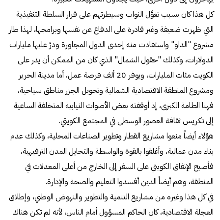
كل هذا كان بسبب تغوُّل النواب وسيطرتهم على قرار السلطة التنفيذية
التي ظهرت ضعيفة وغير قادرة على الدفاع عن نفسها وبرامجها، لهذا طار
مشروع "الداو" واستفادت منه إحدى الدول المجاورة ودرَّ عليها مليارات
الدولارات، وكذلك "حقول الشمال" الذي كان من الممكن أن يدر على
الكويت مئات المليارات، ويوفر 20 ألف فرصة عمل، أما مدينة الحرير
ومشروع المنطقة الاقتصادية الشمالية وتحويل الجزر مناطق سياحية،
فهنا الطامة الكبرى، إذ أوقفته بعض الأصوات النيابية المتخلفة الساعية
إلى تكريس ثقافة العصور الوسطى في المجتمع الكويتي.
هؤلاء أيضاً منعوا مشاريع القطار وتطوير الصناعات المحلية، وكذلك عدم
بناء مدن عمالية، وأغلقوا بالقوة والواسطة والتحايل المدن الترفيهية،
فأصبح الإنفاق الكويتي على السفر إلى الخارج من أعلى المعدلات في
المنطقة، وهم أيضاً الذين أفسدوا التعليم والصحة والإدارة.
في كل هذا وغيره من مشاريع التنمية والتطوير والنهوض الوطني، وإطلاق
العجلة الاقتصادية، كان الحاكم المسؤول أمام الناس، لأنه لم تكن هناك