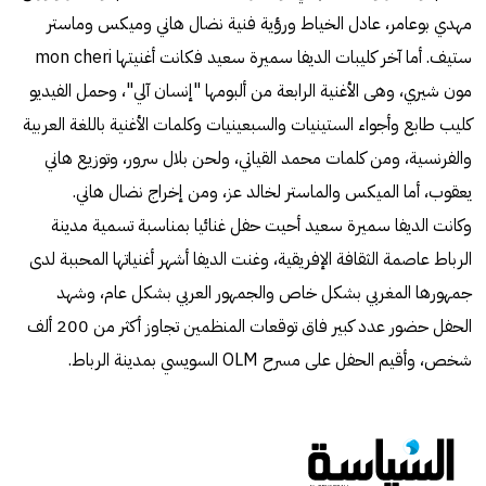
مهدي بوعامر، عادل الخياط ورؤية فنية نضال هاني وميكس وماستر
ستيف. أما آخر كليبات الديفا سميرة سعيد فكانت أغنيتها mon cheri
مون شيري، وهى الأغنية الرابعة من ألبومها "إنسان آلي"، وحمل الفيديو
كليب طابع وأجواء الستينيات والسبعينيات وكلمات الأغنية باللغة العربية
والفرنسية، ومن كلمات محمد القياتي، ولحن بلال سرور، وتوزيع هاني
يعقوب، أما الميكس والماستر لخالد عز، ومن إخراج نضال هاني.
وكانت الديفا سميرة سعيد أحيت حفل غنائيا بمناسبة تسمية مدينة
الرباط عاصمة الثقافة الإفريقية، وغنت الديفا أشهر أغنياتها المحببة لدى
جمهورها المغربي بشكل خاص والجمهور العربي بشكل عام، وشهد
الحفل حضور عدد كبير فاق توقعات المنظمين تجاوز أكثر من 200 ألف
شخص، وأقيم الحفل على مسرح OLM السويسي بمدينة الرباط.