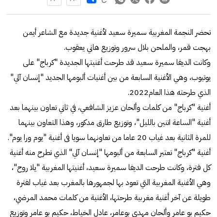
تحضر النجمة المغربية سميرة سعيد لأغنية جديدة مع الشاعر أيمن
بهجت قمر، والملحن بلال سرور وتوزيع هاني يعقوب.
وكانت الديفا سميرة سعيد قد طرحت أغنيتها الجديدة "كرباج" على
يوتيوب، وهي الأغنية السابعة من بين أغنيات ألبومها الجديد "إنسان آلي"
الذي طرحته هذا العام2022.
أغنية "كرباج" من كلمات وألحان عزيز الشافعي، في ثاني تعاون بينهما بعد
أغنية "الساعة اتنين بالليل"، وتوزيع طارق مدكور، وهذا التعاون بينهما
للمرة الثانية بعد غياب 20 عاما من تعاونهما سويا فى أغنية "يوم ورا يوم".
أغنية "كرباج" تعتبر السابعة من ألبومها "إنسان آلي" الذي تطرح منه أغنية
كل فترة، وكانت طرحت الديفا سميرة سعيد، أغنيتها المغربية "يلا روح"،
وهي الأغنية المغربية التي تعود بها لجمهورها بالمغرب بعد غياب لفترة
طويلة عن آخر أغنية مغربية طرحتها، الأغنية من كلمات محمد المرضي،
حكيم بو عامر وألحان مهدي بوعامر، عادل الخياط، حكيم بو عامر وتوزيع