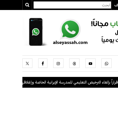
يف
 بإلغاء الترخيص التعليمي للمدرسة الإيرانية الخاصة وإغلاقها
.
"الداخلية": ضبط 56 مخالفاً في حملة أمنية مشتركة بال