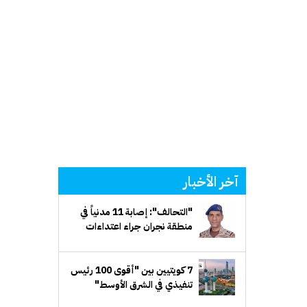
آخر الأخبار
"التحالف": إصابة 11 مدنياً في
منطقة نجران جراء اعتداءات
إرهابية حوثية
7 كويتيين بين "أقوى 100 رئيس
تنفيذي في الشرق الأوسط"