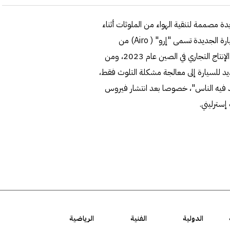
 مصممة لتنقية الهواء من الملوثات أثناء
سيرها على الطريق، كما تتحول إلى قاعة طعام وغرفة نوم.والسيارة الجديدة تسمى "إرو" ( Airo) من
تصميم البريطاني توماس هيثرويك، ومن المتوقع أن تدخل حيز الإنتاج التجاري في الصين عام 2023، ومن
د للسيارة إلى معالجة مشكلة التلوث فقط،
 فيه الناس"، خصوصا بعد انتشار فيروس
الدولية
الفنية
الرياضية