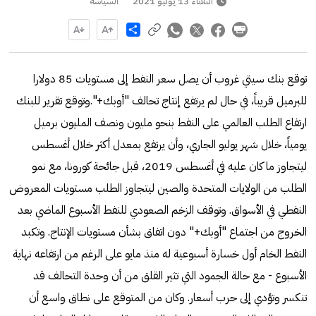
الثلاثاء 13 يوليو 2021
السياسة
Share
توقع بنك سيتي غروب أن يصل سعر النفط إلى مستويات 85 دولارا
للبرميل قريباً، في حال لم يرتفع إنتاج تحالف "أوبك+".وتوقع تقرير للبنك
ارتفاع الطلب العالمي على النفط بنحو مليون ونصف المليون برميل
يومياً، خلال شهر يوليو الجاري، وأن يرتفع بمعدل أكثر خلال أغسطس
ليتجاوز ما كان عليه في أغسطس 2019، قبل جائحة كورونا، مع نمو
الطلب من الولايات المتحدة والصين ليتجاوز الطلب مستويات المعروض
النفطي في الأسواق. وتوقف الزخم الصعودي للنفط الأسبوع الماضي بعد
الخروج من اجتماع "أوبك+" دون اتفاق بشأن مستويات الإنتاج. وتكبد
النفط الخام أول خسارة أسبوعية له منذ مايو على الرغم من ارتفاعه نهاية
الأسبوع - مع حالة الجمود التي تثير القلق من أن وحدة التحالف قد
تنكسر وتؤدي إلى حرب أسعار. وكان من المتوقع على نطاق واسع أن