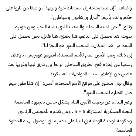
وأضاف: "إن ليبيا بحاجة إلى انتخابات حرة ونزيهة"، واصفا من ثاروا على
حكم والده بأنهم: "أشرار وإرهابيين وشياطين".
وتابع: "نحن نشبه السمك والشعب الليبي يشبه البحر، ومن دونهم
نموت، هنا نحصل على الدعم، هنا نختبئ، هنا نقاتل، نحن نحصل على
الدعم من هذا المكان... الشعب الليبي هو البحرُ لنا".
إلى ذلك، رحب الأمين العام للأمم المتحدة، أنطونيو غوتيريش، بالإعلان
رسميا عن إعادة فتح الطريق الساحلي الرابط بين شرق ليبيا وغربها بعد
عامين من الإغلاق بسبب المواجهات العسكرية.
وقال بيان منشور على موقع الأمم المتحدة، أمس: "إن هذا تطور مهم
طال انتظاره للشعب الليبي".
وعبر البيان، عن ترحيب الأمين العام بشكل خاص بالجهود الحاسمة
للجنة العسكرية المشتركة 5 + 5 ، وعن تقديره للمجلس الرئاسي
وحكومة الوحدة الوطنية في ليبيا على دعمهما في الوصول لهذه الخطوة
الحاسمة".