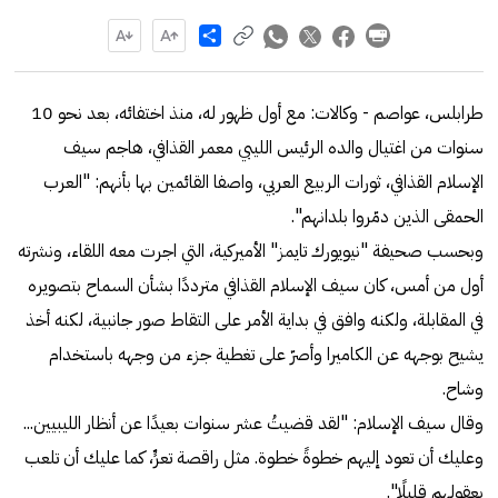
Share
طرابلس، عواصم - وكالات: مع أول ظهور له، منذ اختفائه، بعد نحو 10
سنوات من اغتيال والده الرئيس الليبي معمر القذافي، هاجم سيف
الإسلام القذافي، ثورات الربيع العربي، واصفا القائمين بها بأنهم: "العرب
الحمقى الذين دمّروا بلدانهم".
وبحسب صحيفة "نيويورك تايمز" الأميركية، التي اجرت معه اللقاء، ونشرته
أول من أمس، كان سيف الإسلام القذافي مترددًا بشأن السماح بتصويره
في المقابلة، ولكنه وافق في بداية الأمر على التقاط صور جانبية، لكنه أخذ
يشيح بوجهه عن الكاميرا وأصرّ على تغطية جزء من وجهه باستخدام
وشاح.
وقال سيف الإسلام: "لقد قضيتُ عشر سنوات بعيدًا عن أنظار الليبيين...
وعليك أن تعود إليهم خطوةً خطوة. مثل راقصة تعرٍّ، كما عليك أن تلعب
بعقولهم قليلًا".