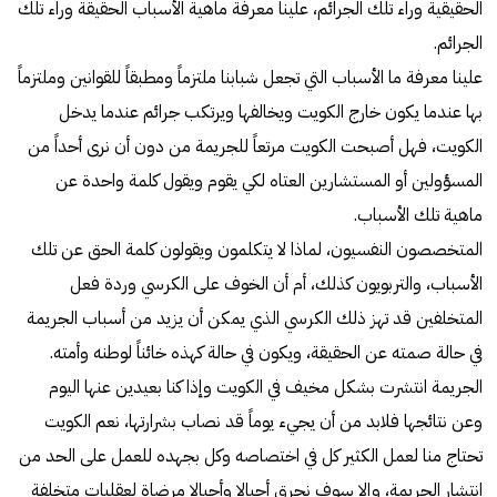
الحقيقية وراء تلك الجرائم، علينا معرفة ماهية الأسباب الحقيقة وراء تلك
الجرائم.
علينا معرفة ما الأسباب التي تجعل شبابنا ملتزماً ومطبقاً للقوانين وملتزماً
بها عندما يكون خارج الكويت ويخالفها ويرتكب جرائم عندما يدخل
الكويت، فهل أصبحت الكويت مرتعاً للجريمة من دون أن نرى أحداً من
المسؤولين أو المستشارين العتاه لكي يقوم ويقول كلمة واحدة عن
ماهية تلك الأسباب.
المتخصصون النفسيون، لماذا لا يتكلمون ويقولون كلمة الحق عن تلك
الأسباب، والتربويون كذلك، أم أن الخوف على الكرسي وردة فعل
المتخلفين قد تهز ذلك الكرسي الذي يمكن أن يزيد من أسباب الجريمة
في حالة صمته عن الحقيقة، ويكون في حالة كهذه خائناً لوطنه وأمته.
الجريمة انتشرت بشكل مخيف في الكويت وإذا كنا بعيدين عنها اليوم
وعن نتائجها فلابد من أن يجيء يوماً قد نصاب بشرارتها، نعم الكويت
تحتاج منا لعمل الكثير كل في اختصاصه وكل بجهده للعمل على الحد من
انتشار الجريمة، وإلا سوف نحرق أجيالا وأجيالا مرضاة لعقليات متخلفة