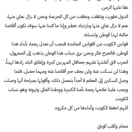
عفا عليها الزمن.
الدول تطورت وتثقفت ونظفت من كل الجريمة ونحن لا نزال نعاني منها،
نعم لا نزال نعاني منها وبازدياد خطير وإذا ما كتبنا عنها سوف تكون أقلامنا
خائنة لهذا الوطن ولشبابه.
قوانين الكويت من القوانين الجامدة فيجب أن تعدل رحمة بأبناء هذا
الوطن، فالجرح غائر ونحن نري شباب هذا الوطن يذهب إلى المجهول،
الحرب التي أعلنتها عليهم جحافل المهربين كبيرة وإغلاق البلد زادها لهيباً،
وهذا لن نسكت عنه ولن يجف حبر أقلامنا عنه ومهما حصل، فلما
وصل السكين إلى العظم لا أحداً يتحمل ذلك، وأقولها بصراحة أنها وصلت
ويجب علينا علاجها رحمة بأمنا الكبيرة ووطننا الغالي وثروته وهو شباب
الكويت.
اللهم احفظ الكويت وأبناءها من كل مكروه.
محام وكاتب كويتي