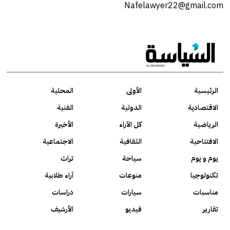
Nafelawyer22@gmail.com
الرئيسية
الأولى
المحلية
الاقتصادية
الدولية
الفنية
الرياضية
كل الآراء
الأخيرة
الافتتاحية
الثقافية
الاجتماعية
يوم و يوم
سياحة
تراث
تكنولوجيا
منوعات
آراء طلابية
مناسبات
سيارات
دراسات
تقارير
فيديو
الأرشيف