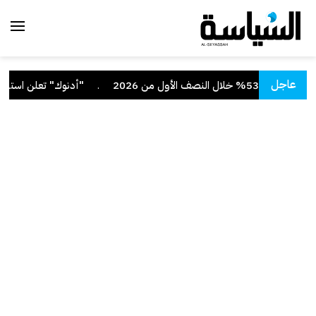
عاجل
 الأول من 2026
.
"أدنوك" تعلن استهداف 