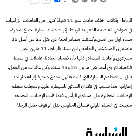
الرباط- وكالات: خلف حادث سير 11 قتيلة كلهن من العاملات الزراعيات
في ضواحي العاصمة المغربية الرباط، إثر اصطدام سيارة بجذع شجرة،
مساء اول من امس.وكشفت مصادر امنية عن نقل 23 من أصل 35
عاملة إلى المستشفى الجامعي ابن سينا بالرباط، 11 منهن لقين
مصرعهن.وأفادت المصادر ذاتها بأن ضحايا الحادثة عاملات في ضيعة
فلاحية، تتراوح أعمارهن ما بين 25 و45 سنة، وكن عائدات من العمل،
قبل أن تصطدم السيارة التي كانت تقلهن بجذع شجرة إثر انفجار أحد
إطاراتها، مما تسبب في فقدان السائق للسيطرة عليها.وسجلت معظم
الإصابات الخطيرة على مستوى الرأس، فيما كانت الإصابات الخفيفة
سجلت في النساء اللواتي فضلن الجلوس بدل الوقوف خلال الرحلة.