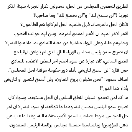
الطريق لتحصين المجلس من الحل، محاولين تكرار التجربة سيئة الذكر
تجربة ("لن نسمح لك" و"لن نخضع لك" وما صاحبها)!
فكان الحل بالمرصاد، فهل ظلمهم الحل ام كانوا هم الظالمون؟
الامر الاخر المهم ان الأمير المفدى أنذرهم، وبين لهم جوانب القصور،
وحذرهم علنا، وعلى الهواء مباشرة من مغبة التمادي بما ماذهبوا اليه، إلا
ان تصريح سمو رئيس مجلس الوزراء الثاني الذي لم يتوافق نهائيا مع
النطق السامي، كان عبارة عن ضوء اخضر آخر لبعض الاعضاء للتمادي
حين قال: "لن اسمح لتاريخي بأداء دور حكومة موقتة لحل المجلس".
اضاف سموه: "نحن مقبلون بروح التعاون، ولن أسمح لنفسي او لتاريخي
بأداء هذا الدور"!
ما اكد لمن تعمدوا نسيان النطق السامي ان الحل مستبعد، وسواء كان
تصريح سمو الرئيس بحسن نية، وهذا ما نتوقعه، او بسوء نية، إلا ان امر
حل المجلس منوط بصاحب السمو الأمير، حفظه الله، وهذا ما غاب عن
ذهن المؤزمين! وبالمناسبة خمسة مجالس برئاسة الرئيس السعدون،