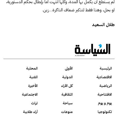
لم يستطع ان يكمل بها المدة، وكلها انتهت اما بإبطال بحكم الدستورية،
او بحل، وهذا فقط لتذكير ضعاف الذاكرة…زين.
طلال السعيد
الرئيسية
الأولى
المحلية
الاقتصادية
الدولية
الفنية
الرياضية
كل الآراء
الأخيرة
الافتتاحية
الثقافية
الاجتماعية
يوم و يوم
سياحة
تراث
تكنولوجيا
منوعات
آراء طلابية