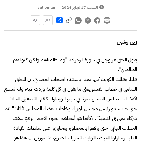
السبت 17 فبراير 2024
sulieman
Share
زين وشين
يقول الحق عز وجل في سورة الزخرف: "وما ظلمناهم ولكن كانوا هم
الظالمين".
قلنا، وقالت الكويت كلها معنا، باستثناء اصحاب المصالح، ان النطق
السامي في خطاب القسم يعني ما يقول في كل كلمة وردت فيه، ولم نسمع
لأعضاء المجلس المنحل صوتا في حينها، وبدلوا الكلام بالتصفيق الحاد!
حتى جاء سمو رئيس مجلس الوزراء وخاطب اعضاء المجلس قائلا: "انتم
شركاء معي في التنمية"، وكأنما هو أعطاهم الضوء الاخضر لرفع سقف
الخطاب النيابي، حتى وقعوا بالمحظور، وتجاوزوا على سلطات القيادة
العليا، وحاولوا العبث بالثوابت لتحريك الشارع، متصورين ان هذا هو