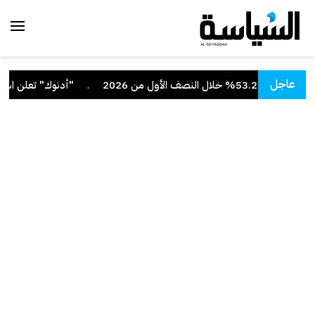
عاجل
نصف الأول من 2026
.
"أدنوك" تعلن استهدا