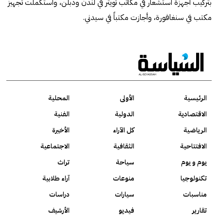
بتركيب أجهزة استشعار في مكاتب تويتر في لندن ودبلن، واستكملت تجهيز
مكتب في سنغافورة، وأجازت مكتباً في سيدني.
الرئيسية
الأولى
المحلية
الاقتصادية
الدولية
الفنية
الرياضية
كل الآراء
الأخيرة
الافتتاحية
الثقافية
الاجتماعية
يوم و يوم
سياحة
تراث
تكنولوجيا
منوعات
آراء طلابية
مناسبات
سيارات
دراسات
تقارير
فيديو
الأرشيف