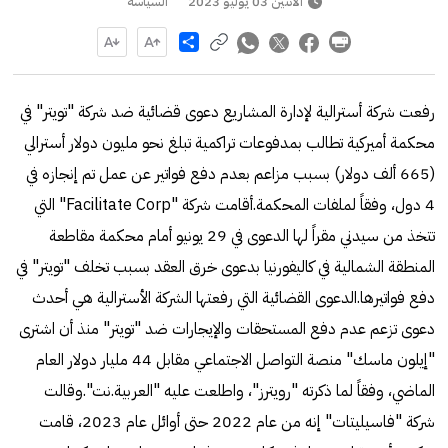
الاثنين 03 يوليو 2023
السياسة
Share
رفعت شركة أسترالية لإدارة المشاريع دعوى قضائية ضد شركة "تويتر" في
محكمة أميركية تطالب بمدفوعات تراكمية تبلغ نحو مليون دولار أسترالي
(665 ألف دولار) بسبب مزاعم بعدم دفع فواتير عن عمل تم إنجازه في
4 دول، وفقاً لملفات المحكمة.أقامت شركة "Facilitate Corp" التي
تتخذ من سيدني مقراً لها الدعوى في 29 يونيو أمام محكمة مقاطعة
المنطقة الشمالية في كاليفورنيا بدعوى خرق العقد بسبب تخلف "تويتر" في
دفع فواتيرها.الدعوى القضائية التي رفعتها الشركة الأسترالية هي أحدث
دعوى تزعم عدم دفع المستحقات والإيجارات ضد "تويتر" منذ أن اشترى
"إيلون ماسك" منصة التواصل الاجتماعي مقابل 44 مليار دولار العام
الماضي، وفقاً لما ذكرته "رويترز"، واطلعت عليه "العربية.نت".وقالت
شركة "فاسيليتات" إنه من عام 2022 حتى أوائل عام 2023، قامت